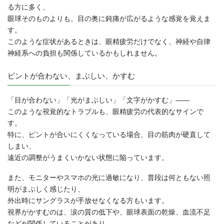
る方に多く、
眼球そのものよりも、目の奥に鈍痛が広がるような感覚を覚えま
す。
このような症状があるときは、眼精疲労だけでなく、神経や自律
神経系への負担も関係しているかもしれません。
ピントが合わない、まぶしい、かすむ
「目が合わない」「光がまぶしい」「文字がかすむ」――
このような視覚的なトラブルも、眼精疲労の代表的なサインで
す。
特に、ピントが合いにくくなっている場合、目の筋肉が硬直して
しまい、
遠近の調整がうまくいかない状態に陥っています。
また、モニターやスマホの光に過敏になり、普段は何ともない照
明がまぶしく感じたり、
外出時にサングラスが手放せなくなる方もいます。
視界がかすむのは、涙の質の低下や、眼球表面の乾燥、血流不足
などが関係していることがあり、