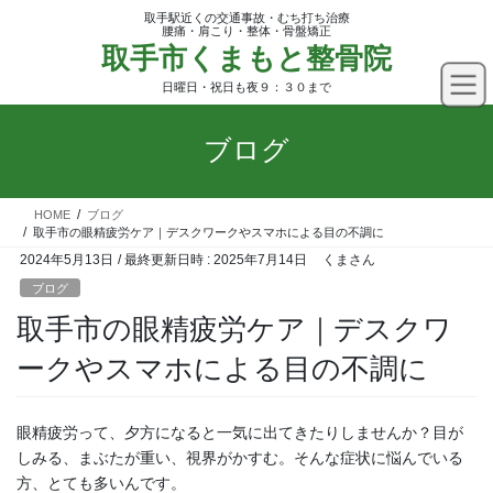
コ
ナ
取手駅近くの交通事故・むち打ち治療
ン
ビ
腰痛・肩こり・整体・骨盤矯正
取手市くまもと整骨院
テ
ゲ
ン
ー
日曜日・祝日も夜９：３０まで
ツ
シ
へ
ョ
ブログ
ス
ン
キ
に
ッ
移
HOME
ブログ
プ
動
取手市の眼精疲労ケア｜デスクワークやスマホによる目の不調に
2024年5月13日
/ 最終更新日時 :
2025年7月14日
くまさん
ブログ
取手市の眼精疲労ケア｜デスクワ
ークやスマホによる目の不調に
眼精疲労って、夕方になると一気に出てきたりしませんか？目が
しみる、まぶたが重い、視界がかすむ。そんな症状に悩んでいる
方、とても多いんです。