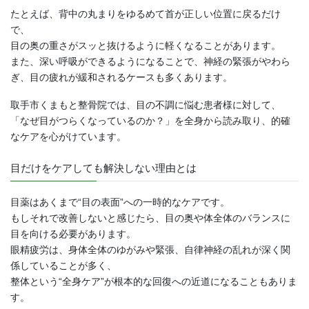
たとえば、背中の丸まりをゆるめて首が正しい位置に戻るだけ
で、
目の奥の重さがスッと抜けるように軽くなることがあります。
また、深い呼吸ができるようになることで、神経の緊張がやわら
ぎ、目の疲れが緩和されるケースも多くあります。
取手市くまもと整骨院では、目の不調に悩む患者様に対して、
「なぜ目がつらくなっているのか？」を全身から読み取り、的確
なケアを心がけています。
目だけをケアしても解決しない理由とは
目薬はあくまで“目の表面”への一時的なケアです。
もしそれで改善しないと感じたら、目の奥や体全体のバランスに
目を向ける必要があります。
眼精疲労は、身体全体のゆがみや緊張、自律神経の乱れが深く関
係していることが多く、
整体という“全身ケア”が根本的な回復への近道になることもありま
す。