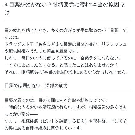
4.目薬が効かない？眼精疲労に潜む“本当の原因”と
は
目の疲れを感じたとき、多くの方がまず手に取るのが「目薬」で
すよね。
ドラッグストアでもさまざまな種類の目薬が並び、リフレッシュ
や疲労回復をうたった商品も豊富です。
しかし、毎日のように使っているのに「全然ラクにならない」
「すぐにまたしんどくなる」と感じたことはありませんか？
それは、眼精疲労の“本当の原因”が別にあるからかもしれません。
目薬では届かない、深部の疲労
目薬が届くのは、目の表面にある角膜や結膜までです。
一時的なうるおいや清涼感は得られますが、眼精疲労の多くはも
っと深い部分――
つまり、毛様体筋（ピントを調節する筋肉）や視神経、そしてそ
の奥にある自律神経系に関係しています。