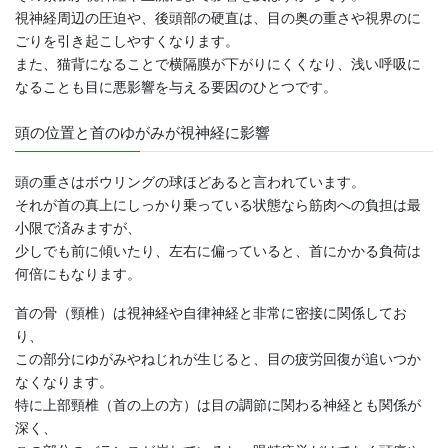
視神経周辺の圧迫や、後頭部の硬直は、目の奥の重さや視界のに
ごりを引き起こしやすくなります。
また、猫背になることで横隔膜が下がりにくくなり、浅い呼吸に
なることも目に悪影響を与える要因のひとつです。
頭の位置と首のゆがみが視神経に影響
頭の重さはボウリングの球ほどあると言われています。
それが首の真上にしっかり乗っている状態なら筋肉への負担は最
小限で済みますが、
少しでも前に傾いたり、左右に偏っていると、首にかかる負荷は
何倍にもなります。
首の骨（頸椎）は視神経や自律神経と非常に密接に関係してお
り、
この部分にゆがみやねじれが生じると、目の疲労回復が追いつか
なくなります。
特に上部頸椎（首の上の方）は目の調節に関わる神経とも関係が
深く、