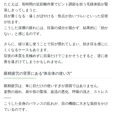
たとえば、長時間の近距離作業でピント調節を担う毛様体筋が緊
張しきってしまうと、
目が重くなる・遠くがぼやける・焦点が合いづらいといった症状
が出ます。
こうした深層の疲れには、目薬の成分が届かず、結果的に「効か
ない」と感じるのです。
さらに、繰り返し使うことで目が慣れてしまい、効き目を感じに
くくなるケースもあります。
症状の本質を見極めずに目薬だけでごまかそうとすると、逆に改
善を遠ざけてしまうかもしれません。
眼精疲労の背景にある“体全体の使い方”
眼精疲労は、単に目だけの使いすぎが原因ではありません。
姿勢の崩れ、肩や首の緊張、血流の悪化、呼吸の浅さ、ストレス
――
こうした全身のバランスの乱れが、目の機能に大きな負担をかけ
ているのです。