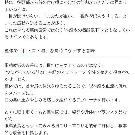
特に、後頭部から首の付け根にかけての筋肉がガチガチに固まっ
ている方は、
「目が開けづらい」「まぶたが重い」「視界がぼんやりする」と
いった症状を訴えることが多く、
これは単なる筋肉疲労ではなく“神経系の機能低下”をともなってい
るサインでもあります。
整体で「目・首・肩」を同時にケアする意味
眼精疲労の改善には、目だけをケアするのではなく、
“つながっている筋肉・神経のネットワーク”全体を整える視点が欠
かせません。
整体では、首や肩の緊張をゆるめることで、視神経や血流の流れ
をスムーズにし、
目の奥の重さやしみる感じを緩和するアプローチを行います。
とくに取手市くまもと整骨院では、姿勢や身体のバランスを見な
がら、
眼精疲労とセットで表れる肩こり・首こりを的確に施術し、根本
的な改善を目指します。