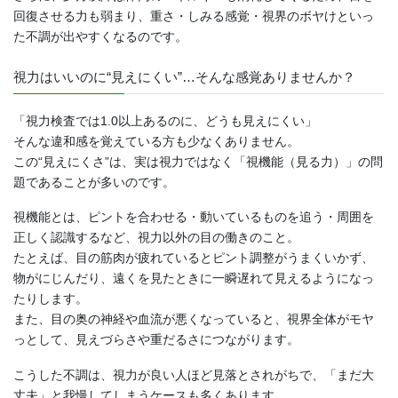
回復させる力も弱まり、重さ・しみる感覚・視界のボヤけといっ
た不調が出やすくなるのです。
視力はいいのに“見えにくい”…そんな感覚ありませんか？
「視力検査では1.0以上あるのに、どうも見えにくい」
そんな違和感を覚えている方も少なくありません。
この“見えにくさ”は、実は視力ではなく「視機能（見る力）」の問
題であることが多いのです。
視機能とは、ピントを合わせる・動いているものを追う・周囲を
正しく認識するなど、視力以外の目の働きのこと。
たとえば、目の筋肉が疲れているとピント調整がうまくいかず、
物がにじんだり、遠くを見たときに一瞬遅れて見えるようになっ
たりします。
また、目の奥の神経や血流が悪くなっていると、視界全体がモヤ
っとして、見えづらさや重だるさにつながります。
こうした不調は、視力が良い人ほど見落とされがちで、「まだ大
丈夫」と我慢してしまうケースも多くあります。