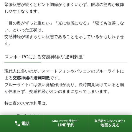
緊張状態が続くとピント調節がうまくいかず、眼球の筋肉が疲弊
しやすくなります。
「目の奥がずっと重たい」「光に敏感になる」「寝ても改善しな
い」といった症状は、
交感神経が緩まらない状態であることを示しているかもしれませ
ん。
スマホ・PCによる交感神経の“過剰刺激”
現代人に多いのが、スマートフォンやパソコンのブルーライトに
よる
交感神経の過剰刺激
です。
ブルーライトには強い覚醒作用があり、長時間見続けていると脳
が休まらず、交感神経がオンのままになってしまいます。
特に夜のスマホ利用は、
目が休まらない
24hいつでも受付中！
取手駅から歩いて3分！
電話
LINE予約
地図を見る
寝つきが悪くなる