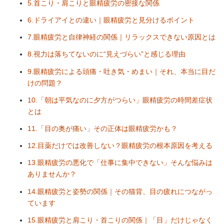
5.首こり・肩こりと眼精疲労の密接な関係
6.ドライアイとの違い｜眼精疲労と見分けるポイント
7.眼精疲労と自律神経の関係｜リラックスできない原因とは
8.視力は落ちてないのに“見えづらい”と感じる理由
9.眼精疲労による頭痛・吐き気・めまい｜それ、本当に目だ
けの問題？
10.「朝は平気なのに夕方がつらい」眼精疲労の時間差症状
とは
11.「目の奥が痛い」その正体は眼精疲労かも？
12.目薬だけでは改善しない？眼精疲労の根本原因を考える
13.眼精疲労の悪化で「仕事に集中できない」そんな悩みは
ありませんか？
14.眼精疲労と姿勢の関係｜その猫背、目の疲れにつながっ
ています
15.眼精疲労と肩こり・首こりの関係｜「目」だけじゃなく