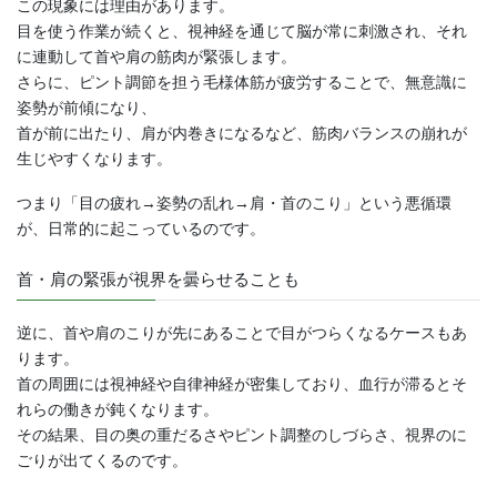
この現象には理由があります。
目を使う作業が続くと、視神経を通じて脳が常に刺激され、それ
に連動して首や肩の筋肉が緊張します。
さらに、ピント調節を担う毛様体筋が疲労することで、無意識に
姿勢が前傾になり、
首が前に出たり、肩が内巻きになるなど、筋肉バランスの崩れが
生じやすくなります。
つまり「目の疲れ→姿勢の乱れ→肩・首のこり」という悪循環
が、日常的に起こっているのです。
首・肩の緊張が視界を曇らせることも
逆に、首や肩のこりが先にあることで目がつらくなるケースもあ
ります。
首の周囲には視神経や自律神経が密集しており、血行が滞るとそ
れらの働きが鈍くなります。
その結果、目の奥の重だるさやピント調整のしづらさ、視界のに
ごりが出てくるのです。