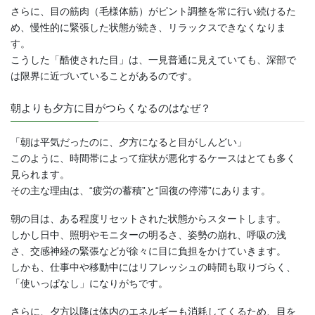
さらに、目の筋肉（毛様体筋）がピント調整を常に行い続けるた
め、慢性的に緊張した状態が続き、リラックスできなくなりま
す。
こうした「酷使された目」は、一見普通に見えていても、深部で
は限界に近づいていることがあるのです。
朝よりも夕方に目がつらくなるのはなぜ？
「朝は平気だったのに、夕方になると目がしんどい」
このように、時間帯によって症状が悪化するケースはとても多く
見られます。
その主な理由は、“疲労の蓄積”と“回復の停滞”にあります。
朝の目は、ある程度リセットされた状態からスタートします。
しかし日中、照明やモニターの明るさ、姿勢の崩れ、呼吸の浅
さ、交感神経の緊張などが徐々に目に負担をかけていきます。
しかも、仕事中や移動中にはリフレッシュの時間も取りづらく、
「使いっぱなし」になりがちです。
さらに、夕方以降は体内のエネルギーも消耗してくるため、目を