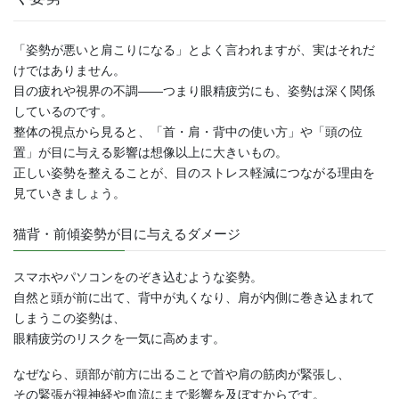
「姿勢が悪いと肩こりになる」とよく言われますが、実はそれだ
けではありません。
目の疲れや視界の不調――つまり眼精疲労にも、姿勢は深く関係
しているのです。
整体の視点から見ると、「首・肩・背中の使い方」や「頭の位
置」が目に与える影響は想像以上に大きいもの。
正しい姿勢を整えることが、目のストレス軽減につながる理由を
見ていきましょう。
猫背・前傾姿勢が目に与えるダメージ
スマホやパソコンをのぞき込むような姿勢。
自然と頭が前に出て、背中が丸くなり、肩が内側に巻き込まれて
しまうこの姿勢は、
眼精疲労のリスクを一気に高めます。
なぜなら、頭部が前方に出ることで首や肩の筋肉が緊張し、
その緊張が視神経や血流にまで影響を及ぼすからです。