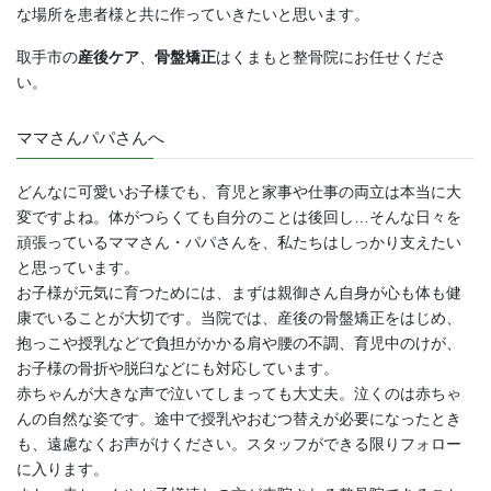
な場所を患者様と共に作っていきたいと思います。
取手市の
産後ケア
、
骨盤矯正
はくまもと整骨院にお任せくださ
い。
ママさんパパさんへ
どんなに可愛いお子様でも、育児と家事や仕事の両立は本当に大
変ですよね。体がつらくても自分のことは後回し…そんな日々を
頑張っているママさん・パパさんを、私たちはしっかり支えたい
と思っています。
お子様が元気に育つためには、まずは親御さん自身が心も体も健
康でいることが大切です。当院では、産後の骨盤矯正をはじめ、
抱っこや授乳などで負担がかかる肩や腰の不調、育児中のけが、
お子様の骨折や脱臼などにも対応しています。
赤ちゃんが大きな声で泣いてしまっても大丈夫。泣くのは赤ちゃ
んの自然な姿です。途中で授乳やおむつ替えが必要になったとき
も、遠慮なくお声がけください。スタッフができる限りフォロー
に入ります。