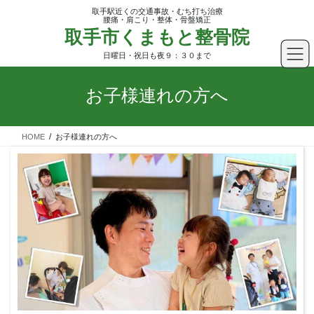
コ
ナ
取手駅近くの交通事故・むち打ち治療
ン
ビ
腰痛・肩こり・整体・骨盤矯正
取手市くまもと整骨院
テ
ゲ
ン
ー
日曜日・祝日も夜９：３０まで
ツ
シ
へ
ョ
お子様連れの方へ
ス
ン
キ
に
ッ
移
HOME
お子様連れの方へ
プ
動