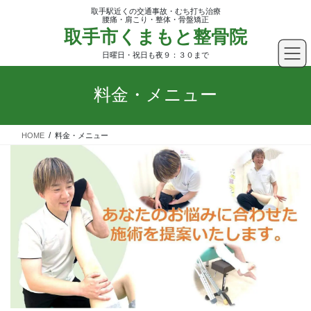
コ
ナ
取手駅近くの交通事故・むち打ち治療
ン
ビ
腰痛・肩こり・整体・骨盤矯正
取手市くまもと整骨院
テ
ゲ
ン
ー
日曜日・祝日も夜９：３０まで
ツ
シ
へ
ョ
料金・メニュー
ス
ン
キ
に
ッ
移
HOME
料金・メニュー
プ
動