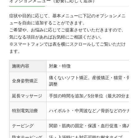
オプションメニュー（必要に応じて追加）
症状や目的に応じて、基本メニューに下記のオプションメニ
ューを自由に追加することができます。
ご希望や、お悩みに応じてご提案させていただきますので、
気になる項目があればお気軽にご相談ください。
※スマートフォンでは表を横にスクロールしてご覧いただけ
ます。
施術内容
対象・特徴
痛くないソフト矯正。産後矯正・猫背・骨盤
全身姿勢矯正
調整
延長マッサージ
手技の時間を追加／5分単位（最大20分まで
特別電気治療
ハイボルト・中周波など／骨折などのケガ、
テーピング
関節・筋肉の固定・保護・血行促進・痛みの
防水テーピング
汗・入浴時にも対応可能な耐水タイプ