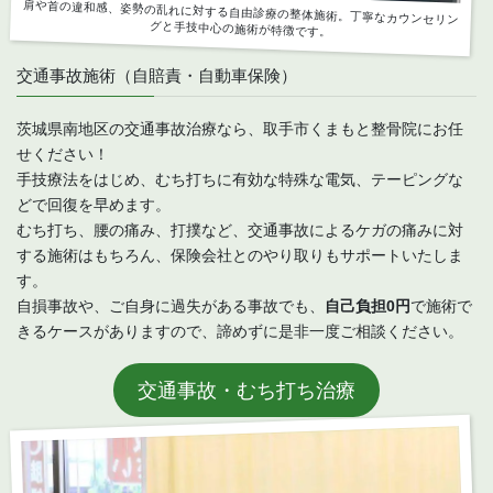
肩や首の違和感、姿勢の乱れに対する自由診療の整体施術。丁寧なカウンセリン
グと手技中心の施術が特徴です。
交通事故施術（自賠責・自動車保険）
茨城県南地区の交通事故治療なら、取手市くまもと整骨院にお任
せください！
手技療法をはじめ、むち打ちに有効な特殊な電気、テーピングな
どで回復を早めます。
むち打ち、腰の痛み、打撲など、交通事故によるケガの痛みに対
する施術はもちろん、保険会社とのやり取りもサポートいたしま
す。
自損事故や、ご自身に過失がある事故でも、
自己負担0円
で施術で
きるケースがありますので、諦めずに是非一度ご相談ください。
交通事故・むち打ち治療