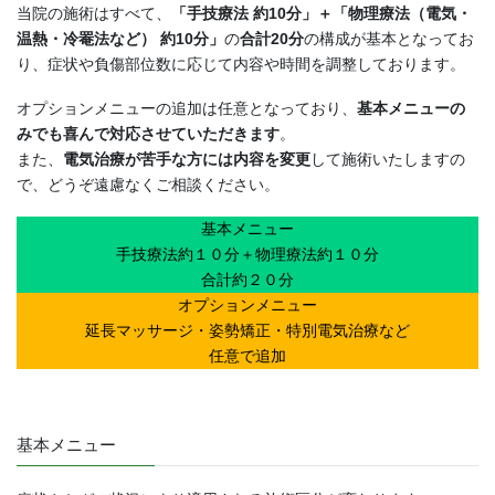
当院の施術はすべて、
「手技療法 約10分」＋「物理療法（電気・
温熱・冷罨法など） 約10分」
の
合計20分
の構成が基本となってお
り、症状や負傷部位数に応じて内容や時間を調整しております。
オプションメニューの追加は任意となっており、
基本メニューの
みでも喜んで対応させていただきます
。
また、
電気治療が苦手な方には内容を変更
して施術いたしますの
で、どうぞ遠慮なくご相談ください。
基本メニュー
手技療法約１０分＋物理療法約１０分
合計約２０分
オプションメニュー
延長マッサージ・姿勢矯正・特別電気治療など
任意で追加
基本メニュー