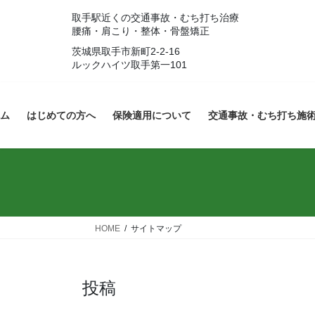
コ
ナ
取手駅近くの交通事故・むち打ち治療
ン
ビ
腰痛・肩こり・整体・骨盤矯正
テ
ゲ
茨城県取手市新町2-2-16
ン
ー
ルックハイツ取手第一101
ツ
シ
へ
ョ
ス
ン
ム
はじめての方へ
保険適用について
交通事故・むち打ち施
キ
に
ッ
移
プ
動
HOME
サイトマップ
投稿