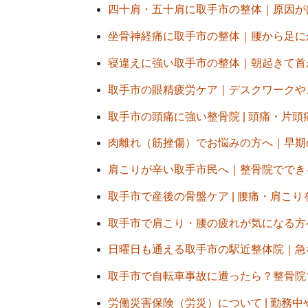
四十肩・五十肩に取手市の整体｜原因がはっ
坐骨神経痛に取手市の整体｜腰から足にかけ
寝違えに強い取手市の整体｜朝起きて首が痛
取手市の眼精疲労ケア｜デスクワークやスマ
取手市の頭痛に強い整骨院 | 頭痛・片頭痛
肉離れ（筋挫傷）でお悩みの方へ｜早期の対
肩こりが辛い取手市民へ｜整骨院でできる肩
取手市で産後の骨盤ケア | 腰痛・肩こりを軽
取手市で肩こり・腰の疲れが気になる方へ｜
日曜日も通える取手市の駅近整体院｜急な腰
取手市で自転車事故に遭ったら？整骨院での
労働災害保険（労災）について | 勤務中や