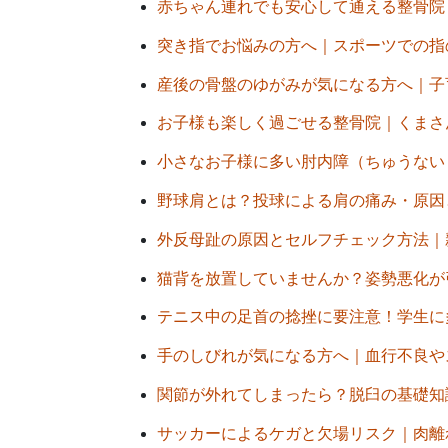
赤ちゃん連れでも安心して通える整骨院｜産
突き指でお悩みの方へ｜スポーツでの指のケ
産後の骨盤のゆがみが気になる方へ｜子育て
お子様も楽しく過ごせる整骨院｜くまさんが
小さなお子様に多い肘内障（ちゅうないしょ
野球肩とは？投球による肩の痛み・原因と対
外反母趾の原因とセルフチェック方法｜親指
猫背を放置していませんか？姿勢悪化が引き
テニス中の足首の捻挫に要注意！学生に多い
手のしびれが気になる方へ｜血行不良やスト
関節が外れてしまったら？脱臼の基礎知識と
サッカーによるケガと欠場リスク｜肉離れ