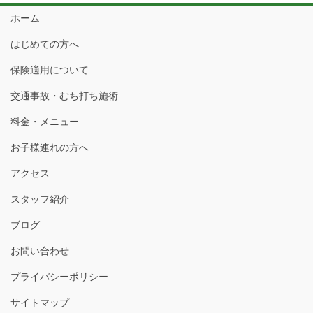
ペ
ジ
ジ
ジ
ジ
ホーム
ー
ジ
はじめての方へ
送
保険適用について
り
交通事故・むち打ち施術
料金・メニュー
お子様連れの方へ
アクセス
スタッフ紹介
ブログ
お問い合わせ
プライバシーポリシー
サイトマップ