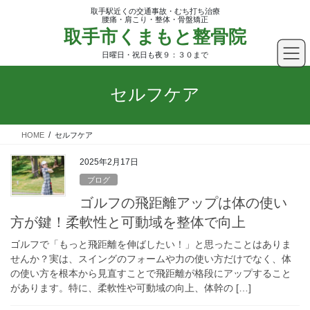
コ
ナ
取手駅近くの交通事故・むち打ち治療
ン
ビ
腰痛・肩こり・整体・骨盤矯正
取手市くまもと整骨院
テ
ゲ
ン
ー
日曜日・祝日も夜９：３０まで
ツ
シ
へ
ョ
セルフケア
ス
ン
キ
に
ッ
移
HOME
セルフケア
プ
動
2025年2月17日
ブログ
ゴルフの飛距離アップは体の使い
方が鍵！柔軟性と可動域を整体で向上
ゴルフで「もっと飛距離を伸ばしたい！」と思ったことはありま
せんか？実は、スイングのフォームや力の使い方だけでなく、体
の使い方を根本から見直すことで飛距離が格段にアップすること
があります。特に、柔軟性や可動域の向上、体幹の […]