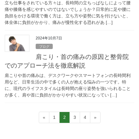
立ち仕事をされている方々は、長時間の立ちっぱなしによって腰
痛や膝痛を感じやすいのではないでしょうか？日常的に足や腰に
負担をかける環境で働く方は、立ち方や姿勢に気を付けないと、
体全体に負担がかかり、痛みが慢性化する恐れがあ […]
2024年10月7日
ブログ
肩こり・首の痛みの原因と整骨院
でのアプローチ法を徹底解説
肩こりや首の痛みは、デスクワークやスマートフォンの長時間利
用など、日常生活の中で多くの人が抱える悩みの一つです。特
に、現代のライフスタイルは長時間の座り姿勢を強いられること
が多く、肩や首に負担がかかりやすい状況になってい […]
投
固
固
固
固
«
1
2
3
4
»
稿
定
定
定
定
の
ペ
ペ
ペ
ペ
ー
ー
ー
ー