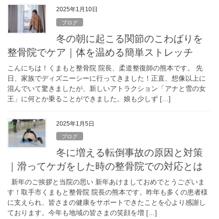
2025年1月10日
ブログ
冬の朝に起こる関節のこわばりを
整骨院でケア｜体を温める簡単ストレッチ
こんにちは！くまもと整骨院 院長、柔道整復師の熊本です。 先
日、家族でディズニーシーに行ってきました！正直、想像以上に
混んでいて驚きましたが、新しいアトラクション「アナと雪の女
王」に何とか乗ることができました。娘も少しず […]
2025年1月5日
ブログ
冬に増える転倒事故の原因と対策
｜滑ってケガをした時の整骨院での対応とは
新年のご挨拶と当院の思い 新年あけましておめでとうございま
す！取手市くまもと整骨院 院長の熊本です。昨年も多くの患者様
に支えられ、皆さまの健康をサポートできたことを心より感謝し
ております。今年も地域の皆さまの笑顔を増 […]