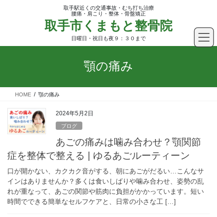
コ
ナ
取手駅近くの交通事故・むち打ち治療
ン
ビ
腰痛・肩こり・整体・骨盤矯正
取手市くまもと整骨院
テ
ゲ
ン
ー
日曜日・祝日も夜９：３０まで
ツ
シ
へ
ョ
顎の痛み
ス
ン
キ
に
ッ
移
HOME
顎の痛み
プ
動
2024年5月2日
ブログ
あごの痛みは噛み合わせ？顎関節
症を整体で整える | ゆるあごルーティーン
口が開かない、カクカク音がする、朝にあごがだるい…こんなサ
インはありませんか？多くは食いしばりや噛み合わせ、姿勢の乱
れが重なって、あごの関節や筋肉に負担がかかっています。短い
時間でできる簡単なセルフケアと、日常の小さな工 […]