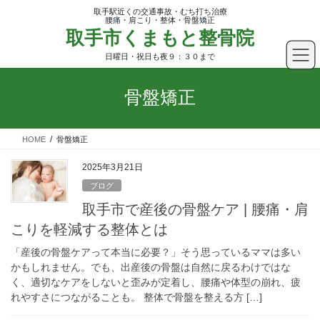
コ
ナ
取手駅近くの交通事故・むち打ち治療
ン
ビ
腰痛・肩こり・整体・骨盤矯正
取手市くまもと整骨院
テ
ゲ
ン
ー
日曜日・祝日も夜９：３０まで
ツ
シ
へ
ョ
骨盤矯正
ス
ン
キ
に
ッ
移
HOME
骨盤矯正
プ
動
2025年3月21日
ブログ
取手市で産後の骨盤ケア | 腰痛・肩
こりを軽減する整体とは
「産後の骨盤ケアって本当に必要？」そう思っているママは多い
かもしれません。でも、出産後の骨盤は自然に戻るわけではな
く、適切なケアをしないと歪みが定着し、腰痛や体型の崩れ、疲
れやすさにつながることも。 整体で骨盤を整える方 […]