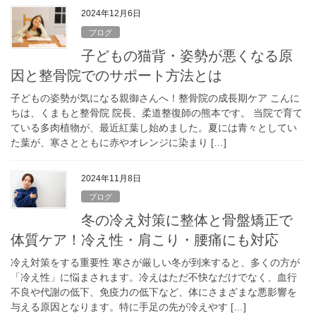
2024年12月6日
ブログ
子どもの猫背・姿勢が悪くなる原
因と整骨院でのサポート方法とは
子どもの姿勢が気になる親御さんへ！整骨院の成長期ケア こんに
ちは、くまもと整骨院 院長、柔道整復師の熊本です。 当院で育て
ている多肉植物が、最近紅葉し始めました。夏には青々としてい
た葉が、寒さとともに赤やオレンジに染まり […]
2024年11月8日
ブログ
冬の冷え対策に整体と骨盤矯正で
体質ケア！冷え性・肩こり・腰痛にも対応
冷え対策をする重要性 寒さが厳しい冬が到来すると、多くの方が
「冷え性」に悩まされます。冷えはただ不快なだけでなく、血行
不良や代謝の低下、免疫力の低下など、体にさまざまな悪影響を
与える原因となります。特に手足の先が冷えやす […]