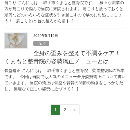
肩こり こんにちは！ 取手市くまもと整骨院です。 様々な職業の
方が肩こりで悩んで当院に来院されます。 肩こりも放っておくと
頭痛などのいろいろな症状を引き起こすので早めに対処しましょ
う！ 肩こりとは 首の後ろから肩 […]
2024年5月16日
ブログ
全身の歪みを整えて不調をケア！
くまもと整骨院の姿勢矯正メニューとは
骨盤矯正 こんにちは！ 取手市くまもと整骨院、柔道整復師の熊本
です。 今回は当院でも人気のメニュー全身姿勢矯正について書い
ていきます。 当院の矯正は骨盤や背骨の関節の動きをしっかりだ
し、 無理なく正しい姿勢に近づけて […]
投
固
固
1
2
»
稿
定
定
の
ペ
ペ
ー
ー