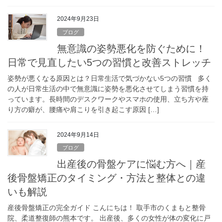
2024年9月23日
ブログ
無意識の姿勢悪化を防ぐために！
日常で見直したい5つの習慣と改善ストレッチ
姿勢が悪くなる原因とは？日常生活で気づかない5つの習慣 多く
の人が日常生活の中で無意識に姿勢を悪化させてしまう習慣を持
っています。長時間のデスクワークやスマホの使用、立ち方や座
り方の癖が、腰痛や肩こりを引き起こす原因 […]
2024年9月14日
ブログ
出産後の骨盤ケアに悩む方へ｜産
後骨盤矯正のタイミング・方法と整体との違
いも解説
産後骨盤矯正の完全ガイド こんにちは！ 取手市のくまもと整骨
院、柔道整復師の熊本です。 出産後、多くの女性が体の変化に戸