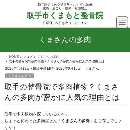
コ
ナ
取手駅近くの交通事故・むち打ち治療
ン
ビ
腰痛・肩こり・整体・骨盤矯正
取手市くまもと整骨院
テ
ゲ
ン
ー
日曜日・祝日も夜９：３０まで
ツ
シ
へ
ョ
くまさんの多肉
ス
ン
キ
に
ッ
移
HOME
ブログ
くまさんの多肉
プ
動
取手の整骨院で多肉植物？くまさんの多肉が密かに人気の理由とは
2025年4月18日
/ 最終更新日時 :
2025年6月15日
くまさん
くまさんの多肉
取手の整骨院で多肉植物？くまさ
んの多肉が密かに人気の理由とは
取手で多肉植物を探している方へ。
ちょっと変わった多肉屋さん『
くまさんの多肉
』をご存じでしょ
うか？