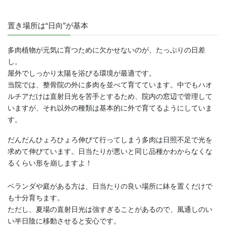
置き場所は“日向”が基本
多肉植物が元気に育つために欠かせないのが、たっぷりの日差
し。
屋外でしっかり太陽を浴びる環境が最適です。
当院では、整骨院の外に多肉を並べて育てています。中でもハオ
ルチアだけは直射日光を苦手とするため、院内の窓辺で管理して
いますが、それ以外の種類は基本的に外で育てるようにしていま
す。
だんだんひょろひょろ伸びて行ってしまう多肉は日照不足で光を
求めて伸びています。日当たりが悪いと同じ品種かわからなくな
るくらい形を崩しますよ！
ベランダや庭がある方は、日当たりの良い場所に鉢を置くだけで
も十分育ちます。
ただし、夏場の直射日光は強すぎることがあるので、風通しのい
い半日陰に移動させると安心です。