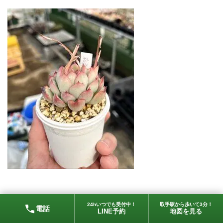
ピンククリスタルローズ
24hいつでも受付中！
取手駅から歩いて3分！
電話
LINE予約
地図を見る
淡いピンク色の葉が美しいロゼットを作る品種で、その名の通り