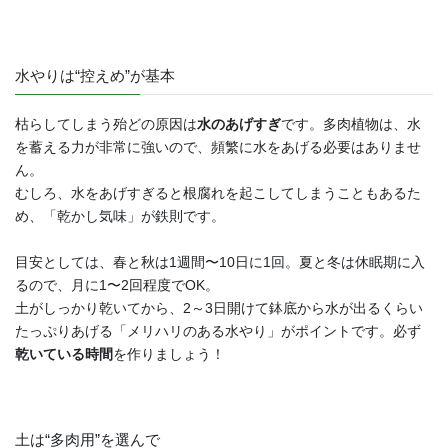
水やりは“控えめ”が基本
枯らしてしまう殆どの原因は
水のあげすぎ
です。多肉植物は、水
を蓄える力が非常に強いので、頻繁に水をあげる必要はありませ
ん。
むしろ、水をあげすぎると根腐れを起こしてしまうこともあるた
め、「乾かし気味」が鉄則です。
目安としては、春と秋は1週間〜10日に1回。夏と冬は休眠期に入
るので、月に1〜2回程度でOK。
土がしっかり乾いてから、2～3日開けて鉢底から水が出るくらい
たっぷりあげる「メリハリのある水やり」がポイントです。必ず
乾いている時間
を作りましょう！
土は“多肉用”を選んで