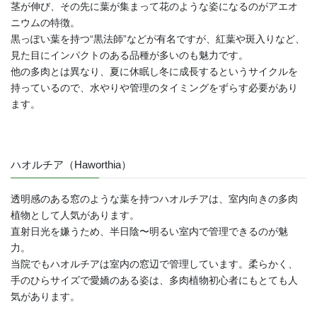
茎が伸び、その先に葉が集まって花のような姿になるのがアエオ
ニウムの特徴。
黒っぽい葉を持つ“黒法師”などが有名ですが、紅葉や斑入りなど、
見た目にインパクトのある品種が多いのも魅力です。
他の多肉とは異なり、夏に休眠し冬に成長するというサイクルを
持っているので、水やりや管理のタイミングをずらす必要があり
ます。
ハオルチア（Haworthia）
透明感のある窓のような葉を持つハオルチアは、室内向きの多肉
植物として人気があります。
直射日光を嫌うため、半日陰〜明るい室内で管理できるのが魅
力。
当院でもハオルチアは室内の窓辺で管理しています。柔らかく、
手のひらサイズで愛嬌のある姿は、多肉植物初心者にもとても人
気があります。