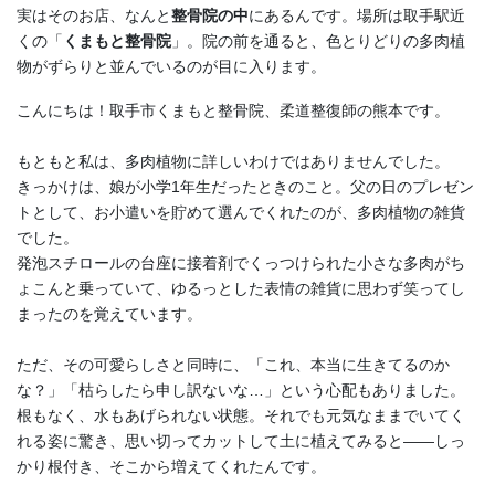
実はそのお店、なんと
整骨院の中
にあるんです。場所は取手駅近
くの「
くまもと整骨院
」。院の前を通ると、色とりどりの多肉植
物がずらりと並んでいるのが目に入ります。
こんにちは！取手市くまもと整骨院、柔道整復師の熊本です。
もともと私は、多肉植物に詳しいわけではありませんでした。
きっかけは、娘が小学1年生だったときのこと。父の日のプレゼン
トとして、お小遣いを貯めて選んでくれたのが、多肉植物の雑貨
でした。
発泡スチロールの台座に接着剤でくっつけられた小さな多肉がち
ょこんと乗っていて、ゆるっとした表情の雑貨に思わず笑ってし
まったのを覚えています。
ただ、その可愛らしさと同時に、「これ、本当に生きてるのか
な？」「枯らしたら申し訳ないな…」という心配もありました。
根もなく、水もあげられない状態。それでも元気なままでいてく
れる姿に驚き、思い切ってカットして土に植えてみると――しっ
かり根付き、そこから増えてくれたんです。