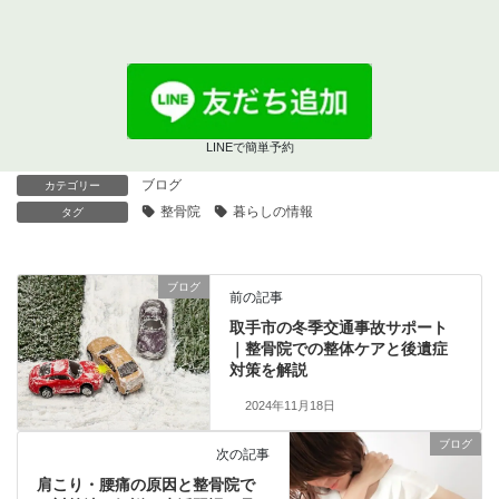
LINEで簡単予約
ブログ
カテゴリー
整骨院
暮らしの情報
タグ
ブログ
前の記事
取手市の冬季交通事故サポート
｜整骨院での整体ケアと後遺症
対策を解説
2024年11月18日
ブログ
次の記事
肩こり・腰痛の原因と整骨院で