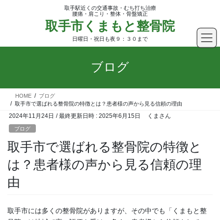
コ
ナ
取手駅近くの交通事故・むち打ち治療
ン
ビ
腰痛・肩こり・整体・骨盤矯正
取手市くまもと整骨院
テ
ゲ
ン
ー
日曜日・祝日も夜９：３０まで
ツ
シ
へ
ョ
ブログ
ス
ン
キ
に
ッ
移
HOME
ブログ
プ
動
取手市で選ばれる整骨院の特徴とは？患者様の声から見る信頼の理由
2024年11月24日
/ 最終更新日時 :
2025年6月15日
くまさん
ブログ
取手市で選ばれる整骨院の特徴と
は？患者様の声から見る信頼の理
由
取手市には多くの整骨院がありますが、その中でも「くまもと整