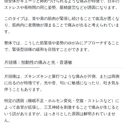
頭全体がギューッと締めつけられるような痛みが特徴で、日常の
ストレスや長時間の同じ姿勢、眼精疲労などが誘因になります。
このタイプは、首や肩の筋肉が緊張し続けることで血流が悪くな
り、筋肉内に老廃物が溜まることで痛みが出ると考えられていま
す。
整体では、こうした筋緊張や姿勢のゆがみにアプローチすること
で、緊張型頭痛の緩和を目指すことができます。
片頭痛：拍動性の痛みと光・音過敏
片頭痛は、ズキンズキンと脈打つような痛みが片側、または両側
に出るのが特徴です。光や音、匂いに敏感になったり、吐き気を
伴うこともあります。
特定の誘因（睡眠不足・ホルモン変化・空腹・ストレスなど）に
よって血管が拡張し、三叉神経を刺激することで痛みが生じると
いう説がありますが、はっきりとした原因は解明されていませ
ん。