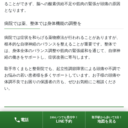
ることができず、脳への酸素供給不足や筋肉の緊張が頭痛の原因
となります。
病院では薬、整体では身体機能の調整を
病院では症状を和らげる薬物療法が行われることがありますが、
根本的な自律神経のバランスを整えることが重要です。整体で
は、身体全体のバランス調整や筋肉の緊張緩和を通じて、自律神
経の働きをサポートし、症状改善に寄与します。
取手市くまもと整骨院でも、起立性調節障害による頭痛や不調で
お悩みの若い患者様を多くサポートしています。お子様の頭痛や
体調不良でお困りの保護者の方も、ぜひお気軽にご相談くださ
い。
12. 睡眠と頭痛：眠っても疲れが取れない方へ
24hいつでも受付中！
取手駅から歩いて3分！
電話
LINE予約
地図を見る