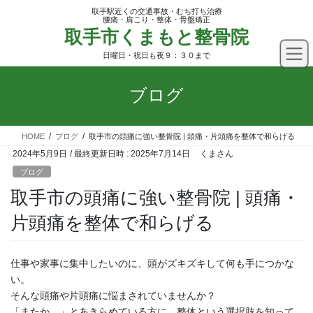
コ
ナ
取手駅近くの交通事故・むち打ち治療
ン
ビ
腰痛・肩こり・整体・骨盤矯正
取手市くまもと整骨院
テ
ゲ
ン
ー
日曜日・祝日も夜９：３０まで
ツ
シ
へ
ョ
ブログ
ス
ン
キ
に
ッ
移
HOME
ブログ
取手市の頭痛に強い整骨院 | 頭痛・片頭痛を整体で和らげる
プ
動
2024年5月9日
/ 最終更新日時 :
2025年7月14日
くまさん
ブログ
取手市の頭痛に強い整骨院 | 頭痛・
片頭痛を整体で和らげる
仕事や家事に集中したいのに、頭がズキズキして何も手につかな
い。
そんな頭痛や片頭痛に悩まされていませんか？
「またか…」とあきらめている方に、整体という選択肢を知って