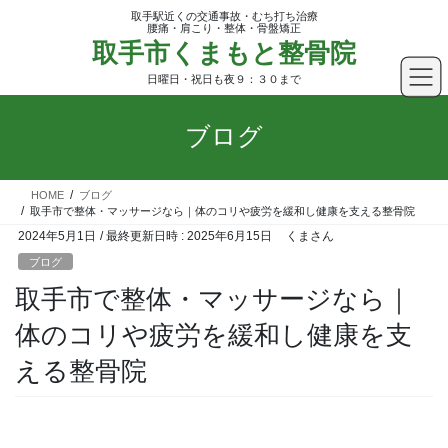
コ
ナ
取手駅近くの交通事故・むち打ち治療
ン
ビ
腰痛・肩こり・整体・骨盤矯正
取手市くまもと整骨院
テ
ゲ
ン
ー
日曜日・祝日も夜９：３０まで
ツ
シ
へ
ョ
ブログ
ス
ン
キ
に
ッ
移
HOME
ブログ
プ
動
取手市で整体・マッサージなら｜体のコリや疲労を緩和し健康を支える整骨院
2024年5月1日
/ 最終更新日時 :
2025年6月15日
くまさん
ブログ
取手市で整体・マッサージなら｜
体のコリや疲労を緩和し健康を支
える整骨院