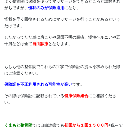
よく整骨院は保険を使ってマッサージをできるところと誤解され
がちですが、
怪我のみが保険適用
になり、
怪我を早く回復させるためにマッサージを行うことがあるという
だけです。
したがってただ単に肩こりや原因不明の腰痛、慢性ヘルニアや五
十肩などは全て
自由診療
となります。
もしも他の整骨院でこれらの症状で保険証の提示を求められた際
はご注意ください。
保険証を不正利用される可能性が高い
です。
その際は保険証に記載されている
健康保険組合
にご相談くださ
い。
くまもと整骨院
では自由診療でも
初回から１回１５００円
+税～で