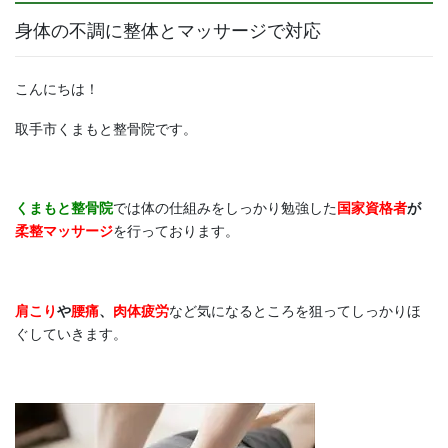
身体の不調に整体とマッサージで対応
こんにちは！
取手市くまもと整骨院です。
くまもと整骨院
では体の仕組みをしっかり勉強した
国家資格者
が
柔整マッサージ
を行っております。
肩こり
や
腰痛
、
肉体疲労
など気になるところを狙ってしっかりほ
ぐしていきます。