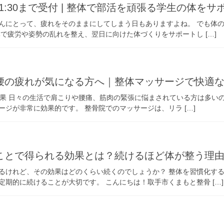
21:30まで受付 | 整体で部活を頑張る学生の体を
んにとって、疲れをそのままにしてしまう日もありますよね。 でも体
で疲労や姿勢の乱れを整え、翌日に向けた体づくりをサポートし […]
腰の疲れが気になる方へ｜整体マッサージで快適
な効果 日々の生活で肩こりや腰痛、筋肉の緊張に悩まされている方は多い
ジが非常に効果的です。 整骨院でのマッサージは、リラ […]
ことで得られる効果とは？続けるほど体が整う理
るけれど、その効果はどのくらい続くのでしょうか？ 整体を習慣化す
期的に続けることが大切です。 こんにちは！取手市くまもと整骨 […]