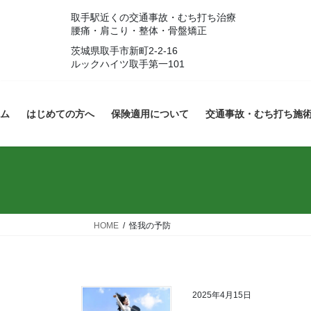
コ
ナ
取手駅近くの交通事故・むち打ち治療
ン
ビ
腰痛・肩こり・整体・骨盤矯正
テ
ゲ
茨城県取手市新町2-2-16
ン
ー
ルックハイツ取手第一101
ツ
シ
へ
ョ
ス
ン
ム
はじめての方へ
保険適用について
交通事故・むち打ち施
キ
に
ッ
移
プ
動
HOME
怪我の予防
2025年4月15日