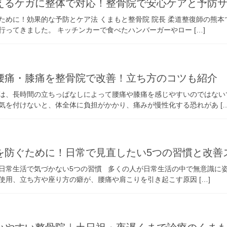
えるケガに整体で対応！整骨院で安心ケアと予防
ために！効果的な予防とケア法 くまもと整骨院 院長 柔道整復師の熊本
ってきました。 キッチンカーで食べたハンバーガーやロー […]
腰痛・膝痛を整骨院で改善！立ち方のコツも紹介
は、長時間の立ちっぱなしによって腰痛や膝痛を感じやすいのではない
気を付けないと、体全体に負担がかかり、痛みが慢性化する恐れがあ […
を防ぐために！日常で見直したい5つの習慣と改善
日常生活で気づかない5つの習慣 多くの人が日常生活の中で無意識に
使用、立ち方や座り方の癖が、腰痛や肩こりを引き起こす原因 […]