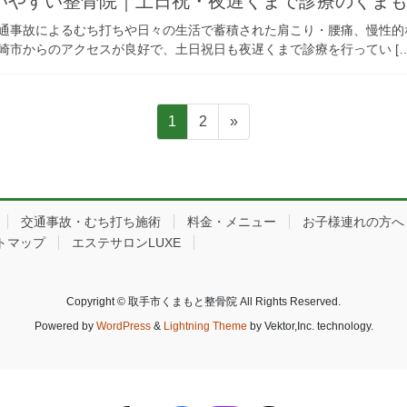
いやすい整骨院｜土日祝・夜遅くまで診療のくま
通事故によるむち打ちや日々の生活で蓄積された肩こり・腰痛、慢性的
崎市からのアクセスが良好で、土日祝日も夜遅くまで診療を行ってい […
固
固
1
2
»
定
定
ペ
ペ
ー
ー
ジ
ジ
交通事故・むち打ち施術
料金・メニュー
お子様連れの方へ
トマップ
エステサロンLUXE
Copyright © 取手市くまもと整骨院 All Rights Reserved.
Powered by
WordPress
&
Lightning Theme
by Vektor,Inc. technology.