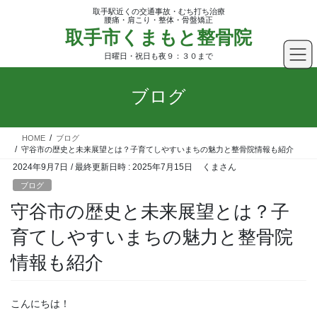
コ
ナ
取手駅近くの交通事故・むち打ち治療
ン
ビ
腰痛・肩こり・整体・骨盤矯正
取手市くまもと整骨院
テ
ゲ
ン
ー
日曜日・祝日も夜９：３０まで
ツ
シ
へ
ョ
ブログ
ス
ン
キ
に
ッ
移
HOME
ブログ
プ
動
守谷市の歴史と未来展望とは？子育てしやすいまちの魅力と整骨院情報も紹介
2024年9月7日
/ 最終更新日時 :
2025年7月15日
くまさん
ブログ
守谷市の歴史と未来展望とは？子
育てしやすいまちの魅力と整骨院
情報も紹介
こんにちは！