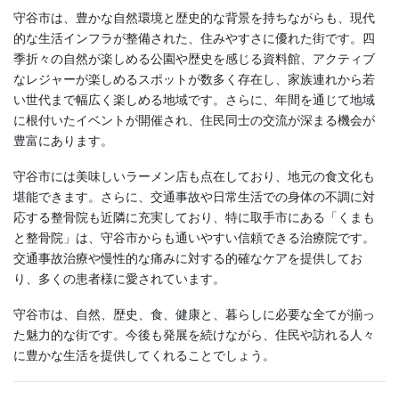
守谷市は、豊かな自然環境と歴史的な背景を持ちながらも、現代
的な生活インフラが整備された、住みやすさに優れた街です。四
季折々の自然が楽しめる公園や歴史を感じる資料館、アクティブ
なレジャーが楽しめるスポットが数多く存在し、家族連れから若
い世代まで幅広く楽しめる地域です。さらに、年間を通じて地域
に根付いたイベントが開催され、住民同士の交流が深まる機会が
豊富にあります。
守谷市には美味しいラーメン店も点在しており、地元の食文化も
堪能できます。さらに、交通事故や日常生活での身体の不調に対
応する整骨院も近隣に充実しており、特に取手市にある「くまも
と整骨院」は、守谷市からも通いやすい信頼できる治療院です。
交通事故治療や慢性的な痛みに対する的確なケアを提供してお
り、多くの患者様に愛されています。
守谷市は、自然、歴史、食、健康と、暮らしに必要な全てが揃っ
た魅力的な街です。今後も発展を続けながら、住民や訪れる人々
に豊かな生活を提供してくれることでしょう。