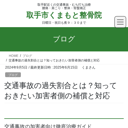
コ
ナ
取手駅近くの交通事故・むち打ち治療
ン
ビ
腰痛・肩こり・整体・骨盤矯正
取手市くまもと整骨院
テ
ゲ
ン
ー
日曜日・祝日も夜９：３０まで
ツ
シ
へ
ョ
ブログ
ス
ン
キ
に
ッ
移
HOME
ブログ
プ
動
交通事故の過失割合とは？知っておきたい加害者側の補償と対応
2024年9月5日
/ 最終更新日時 :
2025年6月15日
くまさん
ブログ
交通事故の過失割合とは？知って
おきたい加害者側の補償と対応
交通事故の加害者向け徹底治療ガイド