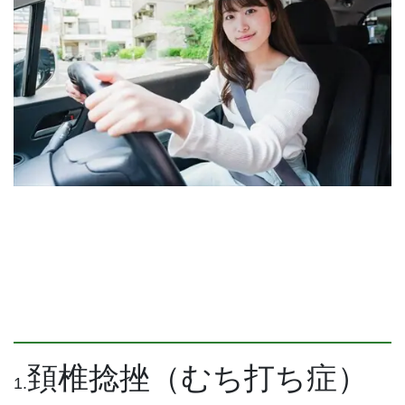
頚椎捻挫（むち打ち症）
1.