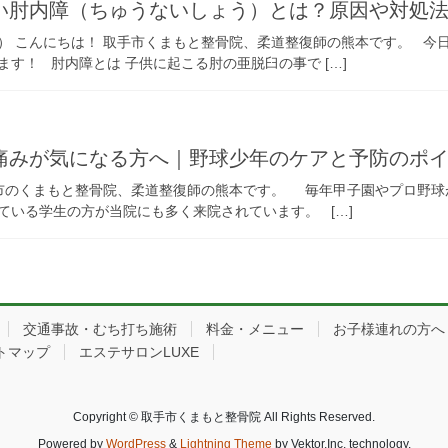
い肘内障（ちゅうないしょう）とは？原因や対処
） こんにちは！ 取手市くまもと整骨院、柔道整復師の熊本です。 今
す！ 肘内障とは 子供に起こる肘の亜脱臼の事で […]
痛みが気になる方へ｜野球少年のケアと予防のポ
手市のくまもと整骨院、柔道整復師の熊本です。 毎年甲子園やプロ野球
ている学生の方が当院にも多く来院されています。 […]
交通事故・むち打ち施術
料金・メニュー
お子様連れの方へ
トマップ
エステサロンLUXE
Copyright © 取手市くまもと整骨院 All Rights Reserved.
Powered by
WordPress
&
Lightning Theme
by Vektor,Inc. technology.