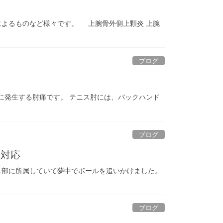
によるものなど様々です。 上腕骨外側上顆炎 上腕
ブログ
に発生する肘痛です。 テニス肘には、バックハンド
ブログ
期対応
ス部に所属していて夢中でボールを追いかけました。
ブログ