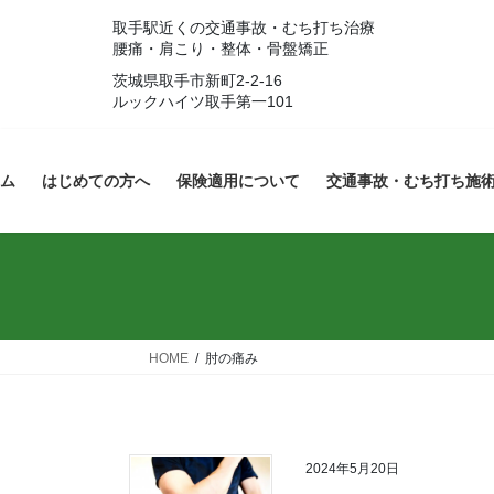
コ
ナ
取手駅近くの交通事故・むち打ち治療
ン
ビ
腰痛・肩こり・整体・骨盤矯正
テ
ゲ
茨城県取手市新町2-2-16
ン
ー
ルックハイツ取手第一101
ツ
シ
へ
ョ
ス
ン
ム
はじめての方へ
保険適用について
交通事故・むち打ち施
キ
に
ッ
移
プ
動
HOME
肘の痛み
2024年5月20日