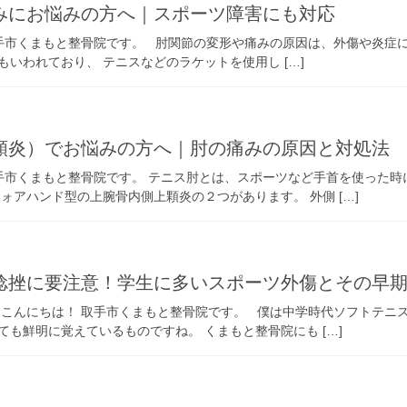
みにお悩みの方へ｜スポーツ障害にも対応
取手市くまもと整骨院です。 肘関節の変形や痛みの原因は、外傷や炎症
いわれており、 テニスなどのラケットを使用し […]
顆炎）でお悩みの方へ｜肘の痛みの原因と対処法
取手市くまもと整骨院です。 テニス肘とは、スポーツなど手首を使った時
ォアハンド型の上腕骨内側上顆炎の２つがあります。 外側 […]
捻挫に要注意！学生に多いスポーツ外傷とその早
 こんにちは！ 取手市くまもと整骨院です。 僕は中学時代ソフトテニ
も鮮明に覚えているものですね。 くまもと整骨院にも […]