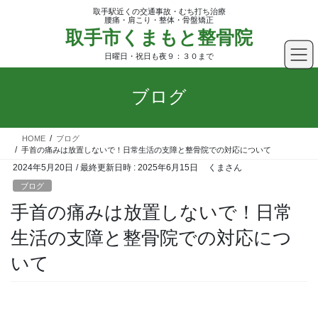
コ
ナ
取手駅近くの交通事故・むち打ち治療
ン
ビ
腰痛・肩こり・整体・骨盤矯正
取手市くまもと整骨院
テ
ゲ
ン
ー
日曜日・祝日も夜９：３０まで
ツ
シ
へ
ョ
ブログ
ス
ン
キ
に
ッ
移
HOME
ブログ
プ
動
手首の痛みは放置しないで！日常生活の支障と整骨院での対応について
2024年5月20日
/ 最終更新日時 :
2025年6月15日
くまさん
ブログ
手首の痛みは放置しないで！日常
生活の支障と整骨院での対応につ
いて