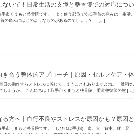
しないで！日常生活の支障と整骨院での対応につ
 取手市くまもと整骨院です。 よく使う部位である手首の痛みは、生活
手首の痛みにはどのようなものがあるのでしょう？ […]
向き合う整体的アプローチ｜原因・セルフケア・
毎日の動作すらストレスに感じてしまうこともありますよね。「腱鞘炎
しょうか。 こんにちは！取手市くまもと整骨院、柔道整復師の熊 […]
なる方へ｜血行不良やストレスが原因かも？原因
 取手市くまもと整骨院です。 しびれは手(指)、肩、首、背中、腰、足