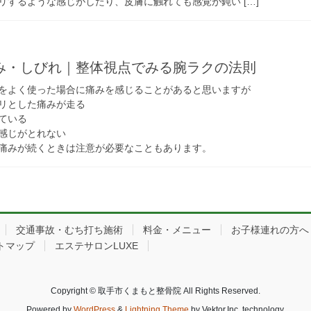
リするような感じがしたり、皮膚に触れても感覚が鈍い […]
み・しびれ｜整体視点でみる腕ラクの法則
をよく使った場合に痛みを感じることがあると思いますが
リとした痛みが走る
ている
感じがとれない
痛みが続くときは注意が必要なこともあります。
交通事故・むち打ち施術
料金・メニュー
お子様連れの方へ
トマップ
エステサロンLUXE
Copyright © 取手市くまもと整骨院 All Rights Reserved.
Powered by
WordPress
&
Lightning Theme
by Vektor,Inc. technology.