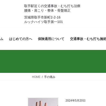
コ
ナ
取手駅近くの交通事故・むち打ち治療
ン
ビ
腰痛・肩こり・整体・骨盤矯正
テ
ゲ
茨城県取手市新町2-2-16
ン
ー
ルックハイツ取手第一101
ツ
シ
へ
ョ
ス
ン
ム
はじめての方へ
保険適用について
交通事故・むち打ち施
キ
に
ッ
移
プ
動
HOME
手の痛み
2024年5月20日