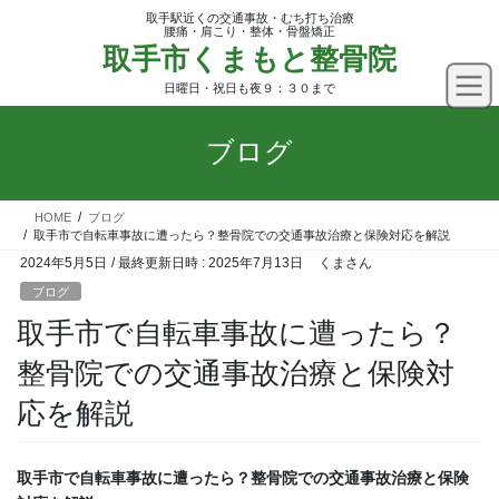
コ
ナ
取手駅近くの交通事故・むち打ち治療
ン
ビ
腰痛・肩こり・整体・骨盤矯正
取手市くまもと整骨院
テ
ゲ
ン
ー
日曜日・祝日も夜９：３０まで
ツ
シ
へ
ョ
ブログ
ス
ン
キ
に
ッ
移
HOME
ブログ
プ
動
取手市で自転車事故に遭ったら？整骨院での交通事故治療と保険対応を解説
2024年5月5日
/ 最終更新日時 :
2025年7月13日
くまさん
ブログ
取手市で自転車事故に遭ったら？
整骨院での交通事故治療と保険対
応を解説
取手市で自転車事故に遭ったら？整骨院での交通事故治療と保険