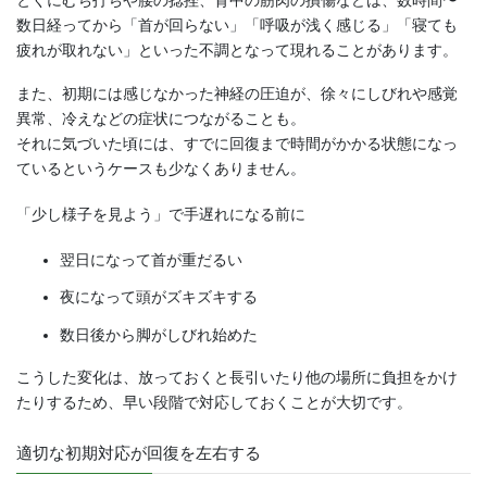
とくにむち打ちや腰の捻挫、背中の筋肉の損傷などは、数時間〜
数日経ってから「首が回らない」「呼吸が浅く感じる」「寝ても
疲れが取れない」といった不調となって現れることがあります。
また、初期には感じなかった神経の圧迫が、徐々にしびれや感覚
異常、冷えなどの症状につながることも。
それに気づいた頃には、すでに回復まで時間がかかる状態になっ
ているというケースも少なくありません。
「少し様子を見よう」で手遅れになる前に
翌日になって首が重だるい
夜になって頭がズキズキする
数日後から脚がしびれ始めた
こうした変化は、放っておくと長引いたり他の場所に負担をかけ
たりするため、早い段階で対応しておくことが大切です。
適切な初期対応が回復を左右する