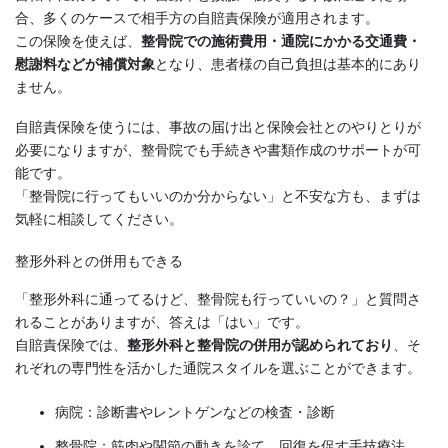
合、多くのケースで相手方の自賠責保険が適用されます。
この保険を使えば、
整骨院での施術費用・通院にかかる交通費・
慰謝料などが補償対象
となり、患者様の自己負担は基本的にあり
ません。
自賠責保険を使うには、事故の届け出と保険会社とのやりとりが
必要になりますが、整骨院でも手続きや書類作成のサポートが可
能です。
「整骨院に行ってもいいのか分からない」と不安な方も、まずは
気軽に相談してください。
整形外科との併用もできる
「整形外科に通ってるけど、整骨院も行っていいの？」と質問さ
れることがありますが、答えは「はい」です。
自賠責保険では、
整形外科と整骨院の併用が認められており
、そ
れぞれの専門性を活かした通院スタイルを選ぶことができます。
病院：診断書やレントゲンなどの検査・診断
整骨院：筋肉や関節の動きを診て、回復を促す手技療法