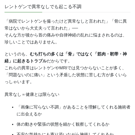
レントゲンで異常なしでも起こる不調
「病院でレントゲンを撮ったけど異常なしと言われた」「骨に異
常はないから大丈夫って言われた」──
そんな方が後から首の痛みや自律神経の乱れに悩まされるのは、
珍しいことではありません。
というのも、
むち打ちの多くは「骨」ではなく「筋肉・靭帯・神
経」に起きるトラブル
だからです。
これらの異常はレントゲンやMRIでは見つからないことが多く、
「問題ないのに痛い」という矛盾した状態に苦しむ方が多くいら
っしゃいます。
異常なし＝健康とは限らない
「画像に写らない不調」があることを理解してくれる施術者
に出会えるか
体の動きや緊張の状態を細かく観察してくれるか
不安な気持ちにも寄り添いながら施術してくれるか