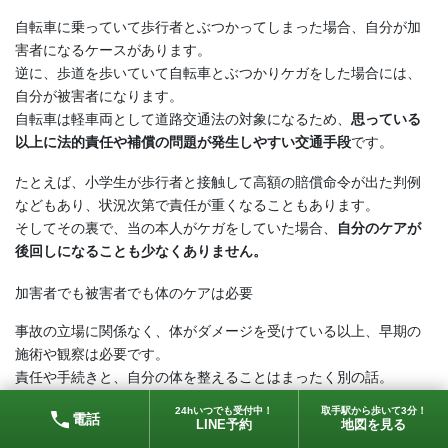
自転車に乗っていて歩行者とぶつかってしまった場合、自分が加
害者になるケースがあります。
逆に、歩道を歩いていて自転車とぶつかりケガをした場合には、
自分が被害者になります。
自転車は軽車両として道路交通法の対象になるため、
思っている
以上に法的責任や補償の問題が発生しやすい交通手段
です。
たとえば、小学生が歩行者と接触して高額の賠償命令が出た判例
などもあり、状況次第で責任が重くなることもあります。
そしてその裏で、当の本人がケガをしていた場合、
自分のケアが
後回しになることも少なくありません。
加害者でも被害者でも体のケアは必要
事故の立場に関係なく、体がダメージを受けている以上、早期の
施術や観察は必要です。
責任や手続きと、自分の体を整えることはまったく別の話。
どちらの立場であっても、まずは「今の体の状態を確認する」こ
24hいつでも受付中！
取手駅から歩いて3分！
電話
とを優先してほしいと思います。
LINE予約
地図を見る