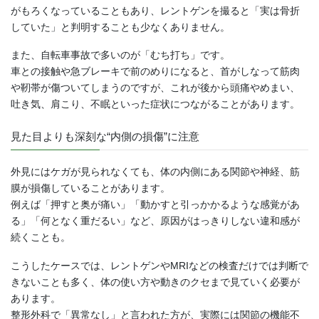
がもろくなっていることもあり、レントゲンを撮ると「実は骨折
していた」と判明することも少なくありません。
また、自転車事故で多いのが「むち打ち」です。
車との接触や急ブレーキで前のめりになると、首がしなって筋肉
や靭帯が傷ついてしまうのですが、これが後から頭痛やめまい、
吐き気、肩こり、不眠といった症状につながることがあります。
見た目よりも深刻な“内側の損傷”に注意
外見にはケガが見られなくても、体の内側にある関節や神経、筋
膜が損傷していることがあります。
例えば「押すと奥が痛い」「動かすと引っかかるような感覚があ
る」「何となく重だるい」など、原因がはっきりしない違和感が
続くことも。
こうしたケースでは、レントゲンやMRIなどの検査だけでは判断で
きないことも多く、体の使い方や動きのクセまで見ていく必要が
あります。
整形外科で「異常なし」と言われた方が、実際には関節の機能不