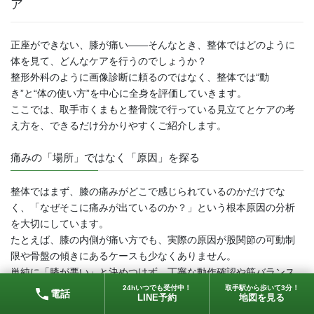
ア
正座ができない、膝が痛い——そんなとき、整体ではどのように
体を見て、どんなケアを行うのでしょうか？
整形外科のように画像診断に頼るのではなく、整体では“動
き”と“体の使い方”を中心に全身を評価していきます。
ここでは、取手市くまもと整骨院で行っている見立てとケアの考
え方を、できるだけ分かりやすくご紹介します。
痛みの「場所」ではなく「原因」を探る
整体ではまず、膝の痛みがどこで感じられているのかだけでな
く、「なぜそこに痛みが出ているのか？」という根本原因の分析
を大切にしています。
たとえば、膝の内側が痛い方でも、実際の原因が股関節の可動制
限や骨盤の傾きにあるケースも少なくありません。
単純に「膝が悪い」と決めつけず、丁寧な動作確認や筋バランス
のチェックから、体全体を読み解いていきます。
24hいつでも受付中！
取手駅から歩いて3分！
電話
LINE予約
地図を見る