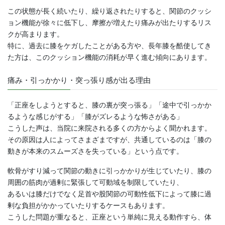
この状態が長く続いたり、繰り返されたりすると、関節のクッシ
ョン機能が徐々に低下し、摩擦が増えたり痛みが出たりするリス
クが高まります。
特に、過去に膝をケガしたことがある方や、長年膝を酷使してき
た方は、このクッション機能の消耗が早く進む傾向にあります。
痛み・引っかかり・突っ張り感が出る理由
「正座をしようとすると、膝の裏が突っ張る」「途中で引っかか
るような感じがする」「膝がズレるような怖さがある」
こうした声は、当院に来院される多くの方からよく聞かれます。
その原因は人によってさまざまですが、共通しているのは「膝の
動きが本来のスムーズさを失っている」という点です。
軟骨がすり減って関節の動きに引っかかりが生じていたり、膝の
周囲の筋肉が過剰に緊張して可動域を制限していたり、
あるいは膝だけでなく足首や股関節の可動性低下によって膝に過
剰な負担がかかっていたりするケースもあります。
こうした問題が重なると、正座という単純に見える動作すら、体