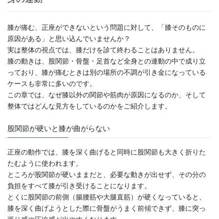
膝が痛む、正座ができないという問題に対して、「膝そのものに
原因がある」と思い込んでいませんか？
実は整体の視点では、膝だけを診て終わることはありません。
膝の動きは、股関節・骨盤・足首など全身との連動の中で成り立
っており、膝が痛むときは別の場所の不調が引き金になっている
ケースも非常に多いのです。
この章では、なぜ膝以外の関節や筋肉が原因になるのか、そして
整体ではどんな見方をしているのかをご紹介します。
股関節が硬いと膝が曲がらない
正座の動作では、膝を深く曲げると同時に股関節も大きく折りた
たむように使われます。
ところが股関節が硬いままだと、必要な動きが出せず、その分の
負担をすべて膝が引き受けることになります。
とくに股関節の前側（腸腰筋や大腿直筋）が硬くなっていると、
膝を深く曲げようとした際に骨盤がうまく前傾できず、膝に突っ