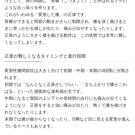
うとして、骨の周囲に「骨棘（こつきょく）」と呼ばれるトゲの
ような出っ張りを作ります。
これがいわゆる「変形した膝」の正体です。
骨棘ができると関節の動きがさらに制限され、膝を深く曲げると
きに突っかかる感じが出たり、痛みが出やすくなったりします。
正座のように大きく膝を曲げる動作は、この状態では非常に難し
くなってしまいます。
正座が難しくなるタイミングと進行段階
変形性膝関節症は大きく分けて初期・中期・末期の3段階に分類さ
れます。
初期では「なんとなく正座がしづらい」「立ち上がりで膝がこわ
ばる」といった感覚的な違和感が主です。
中期になると階段の上り下りや長時間の歩行にも痛みが出てくる
ようになり、正座をすると強い痛みが出たり、怖くて膝を曲げき
れなくなったりします。
末期では膝が曲がらなくなったり、O脚など目に見える変形が進ん
でいるケースもあります。