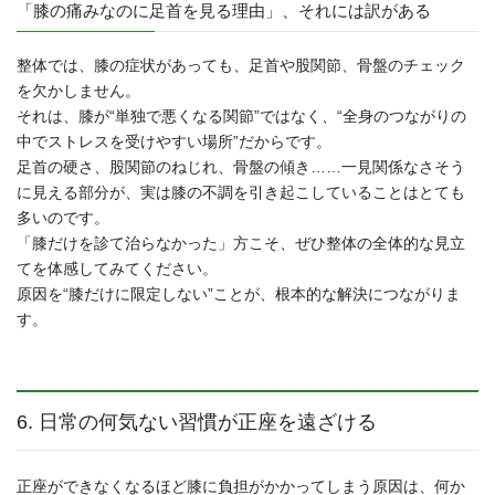
「膝の痛みなのに足首を見る理由」、それには訳がある
整体では、膝の症状があっても、足首や股関節、骨盤のチェック
を欠かしません。
それは、膝が“単独で悪くなる関節”ではなく、“全身のつながりの
中でストレスを受けやすい場所”だからです。
足首の硬さ、股関節のねじれ、骨盤の傾き……一見関係なさそう
に見える部分が、実は膝の不調を引き起こしていることはとても
多いのです。
「膝だけを診て治らなかった」方こそ、ぜひ整体の全体的な見立
てを体感してみてください。
原因を“膝だけに限定しない”ことが、根本的な解決につながりま
す。
6. 日常の何気ない習慣が正座を遠ざける
正座ができなくなるほど膝に負担がかかってしまう原因は、何か