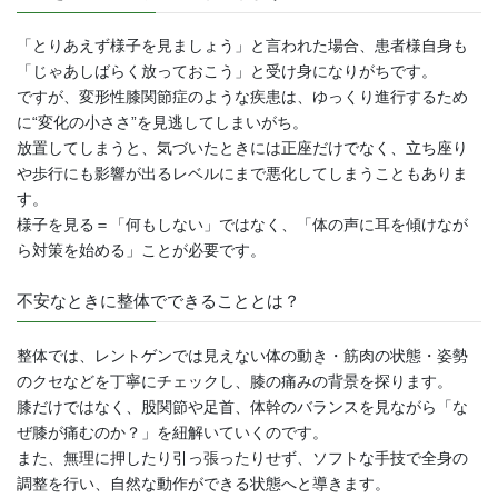
「とりあえず様子を見ましょう」と言われた場合、患者様自身も
「じゃあしばらく放っておこう」と受け身になりがちです。
ですが、変形性膝関節症のような疾患は、ゆっくり進行するため
に“変化の小ささ”を見逃してしまいがち。
放置してしまうと、気づいたときには正座だけでなく、立ち座り
や歩行にも影響が出るレベルにまで悪化してしまうこともありま
す。
様子を見る＝「何もしない」ではなく、「体の声に耳を傾けなが
ら対策を始める」ことが必要です。
不安なときに整体でできることとは？
整体では、レントゲンでは見えない体の動き・筋肉の状態・姿勢
のクセなどを丁寧にチェックし、膝の痛みの背景を探ります。
膝だけではなく、股関節や足首、体幹のバランスを見ながら「な
ぜ膝が痛むのか？」を紐解いていくのです。
また、無理に押したり引っ張ったりせず、ソフトな手技で全身の
調整を行い、自然な動作ができる状態へと導きます。