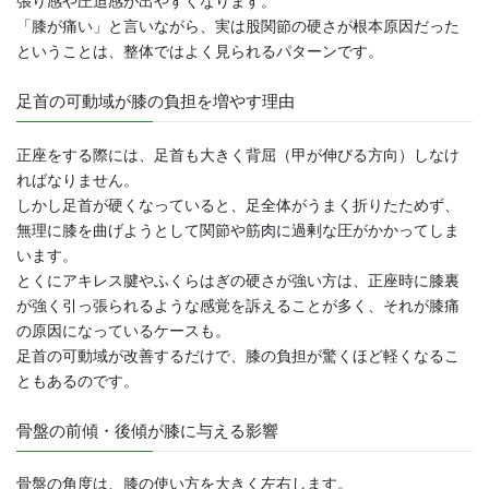
張り感や圧迫感が出やすくなります。
「膝が痛い」と言いながら、実は股関節の硬さが根本原因だった
ということは、整体ではよく見られるパターンです。
足首の可動域が膝の負担を増やす理由
正座をする際には、足首も大きく背屈（甲が伸びる方向）しなけ
ればなりません。
しかし足首が硬くなっていると、足全体がうまく折りたためず、
無理に膝を曲げようとして関節や筋肉に過剰な圧がかかってしま
います。
とくにアキレス腱やふくらはぎの硬さが強い方は、正座時に膝裏
が強く引っ張られるような感覚を訴えることが多く、それが膝痛
の原因になっているケースも。
足首の可動域が改善するだけで、膝の負担が驚くほど軽くなるこ
ともあるのです。
骨盤の前傾・後傾が膝に与える影響
骨盤の角度は、膝の使い方を大きく左右します。