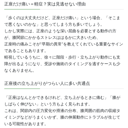
正座だけ痛い＝軽症？実は見逃せない理由
「歩くのは大丈夫だけど、正座だけ痛い」という場合、「そこま
で悪くないのかな」と思ってしまう方も多いでしょう。
しかし実際には、正座のような深い屈曲を必要とする動作の方
が、膝関節にかかるストレスははるかに大きいため、
正座時の痛みこそが“早期の異常”を教えてくれている重要なサイン
であることもあります。
軽視しているうちに、徐々に階段・歩行・立ち上がり動作にも支
障が出るようになり、受診や施術のタイミングを逃すケースも少
なくありません。
正座後の立ち上がりがつらい人に多い共通点
「正座はなんとかできるけれど、立ち上がるときに痛む」「膝が
しばらく伸びない」という方もよく見られます。
これは、関節内の圧力変化や滑液の分布、膝周囲の筋肉の収縮タ
イミングなどがうまくいかず、膝の伸展動作にトラブルが生じて
いる可能性があります。