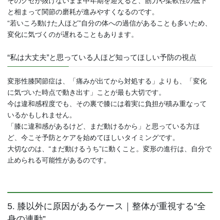
そのクセが抜けないまま中年期を迎えると、筋力や柔軟性の低下
と相まって関節の磨耗が進みやすくなるのです。
“若いころ動けた人ほど”自分の体への過信があることも多いため、
変化に気づくのが遅れることもあります。
“私は大丈夫”と思っている人ほど知ってほしい予防の視点
変形性膝関節症は、「痛みが出てから対処する」よりも、「変化
に気づいた時点で動き出す」ことが最も大切です。
今は違和感程度でも、その裏で膝には着実に負担が積み重なって
いるかもしれません。
「膝に違和感があるけど、まだ動けるから」と思っている方ほ
ど、今こそ予防とケアを始めてほしいタイミングです。
大切なのは、“まだ動けるうち”に動くこと。変形の進行は、自分で
止められる可能性があるのです。
5. 膝以外に原因があるケース｜整体が重視する“全
身の連動”