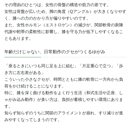
その理由のひとつは、女性の骨盤の構造や筋力の差です。
女性は骨盤が広いため、脚の角度（Qアングル）が大きくなりやす
く、膝への力のかかり方が偏りやすいのです。
また、女性ホルモン（エストロゲン）の減少が、関節軟骨の新陳
代謝や靭帯の柔軟性に影響し、膝を守る力が低下しやすくなるこ
ともあります。
年齢だけじゃない、日常動作のクセがつくるゆがみ
「座るときにいつも同じ足を上に組む」「片足重心で立つ」「歩
き方に左右差がある」
こういった小さなクセが、時間とともに膝の軟骨に一方向から負
荷をかけ続けることになります。
特に、膝を深く曲げる動作をよく行う生活（和式生活や正座、し
ゃがみ込み動作）が多い方は、負担が蓄積しやすい環境にありま
す。
知らず知らずのうちに関節のアライメントが崩れ、すり減りが進
みやすくなってしまうのです。