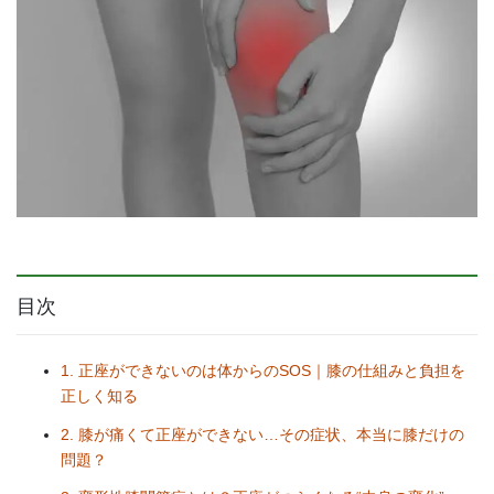
目次
1. 正座ができないのは体からのSOS｜膝の仕組みと負担を
正しく知る
2. 膝が痛くて正座ができない…その症状、本当に膝だけの
問題？