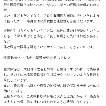
行や階段昇降とは比べものにならないほどの可動域が求められま
す。
また、曲げるだけでなく、足首や股関節も同時に折りたたむよう
に使うため、下半身全体の柔軟性と連動性も必要になります。
正座がしづらくなるということは、単純に膝だけが硬いというよ
りも、「深く曲げると痛む」「ある角度から先に違和感がある」
など、
体が動きの限界を訴えているサインであることが多いのです。
関節軟骨・半月板・靭帯が受けるストレス
膝の関節は、大腿骨（太ももの骨）と脛骨（すねの骨）で構成さ
れ、その間にある関節軟骨や半月板がクッションのような役割を
果たしています。
また、膝蓋骨（お皿）や複数の靭帯が、膝の安定性を保つために
働いています。
正座をすると、この軟骨や半月板に大きな圧力がかかり、膝蓋骨
は太ももの骨に強く押しつけられるような状態になります。