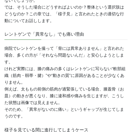
ないでしょうか。
では、そうした場合にどうすればよいのか？整体という選択肢は
どうなのか？この章では、「様子見」と言われたときの適切な行
動についてお話しします。
レントゲンで「異常なし」でも痛い理由
病院でレントゲンを撮って「骨には異常ありません」と言われた
場合、多くの方が「それなら問題ないんだ」と安心しようとしま
す。
けれど実際には、膝の痛みの多くはレントゲンに写らない“軟部組
織（筋肉・靱帯・腱）”や“動きの質”に原因があることが少なくあ
りません。
例えば、太ももの前側の筋肉が過緊張している場合、膝蓋骨（お
皿）の動きが悪くなり、膝に違和感や痛みを生じますが、こうし
た状態は画像では見えません。
そのため、「異常がないのに痛い」というギャップが生じてしま
うのです。
様子を見ている間に進行してしまうケース