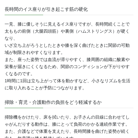
長時間のイス座りが引き起こす筋の硬化
一見、膝に優しそうに見えるイス座りですが、長時間続くことで
太ももの前側（大腿四頭筋）や裏側（ハムストリングス）が硬く
なり、
いざ立ち上がろうとしたときや膝を深く曲げたときに関節の可動
域が制限されやすくなります。
また、座った姿勢では血流が滞りやすく、膝周囲の組織に酸素や
栄養が届きにくくなるため、関節のコンディションが下がりやす
くなるのです。
1時間に1回は立ち上がって体を動かすなど、小さなリズムを生活
に取り入れることが予防につながります。
掃除・育児・介護動作の負担をどう軽減するか
掃除機をかけたり、床を拭いたり、お子さんの目線に合わせてし
ゃがんだりする動作は、膝にとって負荷のかかる連続作業です。
また、介護などで体重を支えたり、長時間膝を曲げた姿勢が続く