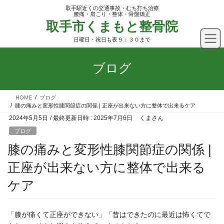
コ
ナ
取手駅近くの交通事故・むち打ち治療
ン
ビ
腰痛・肩こり・整体・骨盤矯正
取手市くまもと整骨院
テ
ゲ
ン
ー
日曜日・祝日も夜９：３０まで
ツ
シ
へ
ョ
ブログ
ス
ン
キ
に
ッ
移
HOME
ブログ
プ
動
膝の痛みと変形性膝関節症の関係 | 正座が出来ない方に整体で出来るケア
2024年5月5日
/ 最終更新日時 :
2025年7月6日
くまさん
ブログ
膝の痛みと変形性膝関節症の関係 |
正座が出来ない方に整体で出来る
ケア
「膝が痛くて正座ができない」「昔はできたのに最近は怖くてで