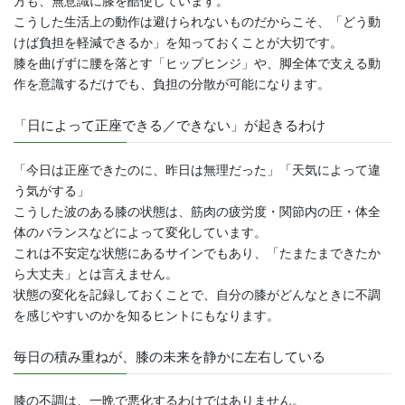
方も、無意識に膝を酷使しています。
こうした生活上の動作は避けられないものだからこそ、「どう動
けば負担を軽減できるか」を知っておくことが大切です。
膝を曲げずに腰を落とす「ヒップヒンジ」や、脚全体で支える動
作を意識するだけでも、負担の分散が可能になります。
「日によって正座できる／できない」が起きるわけ
「今日は正座できたのに、昨日は無理だった」「天気によって違
う気がする」
こうした波のある膝の状態は、筋肉の疲労度・関節内の圧・体全
体のバランスなどによって変化しています。
これは不安定な状態にあるサインでもあり、「たまたまできたか
ら大丈夫」とは言えません。
状態の変化を記録しておくことで、自分の膝がどんなときに不調
を感じやすいのかを知るヒントにもなります。
毎日の積み重ねが、膝の未来を静かに左右している
膝の不調は、一晩で悪化するわけではありません。