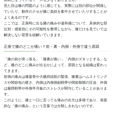
見た目は膝の問題のように感じても、実際には別の部位が関係し
ていたり、動作のクセが膝に負担を集中させていたりすることが
よくあるのです。
ここでは、正座時に出る膝の痛みや違和感について、具体的な部
位別・感覚別にその可能性を整理しながら、膝だけを見ていては
解決しない背景を紐解いていきます。
正座で膝のどこが痛い？前・裏・内側・外側で違う原因
「膝の前が突っ張る」「膝裏が痛い」「内側がズキッとする」な
ど、膝のどこに痛みが出るかによって、原因となる組織は変わっ
てきます。
前側の痛みは膝蓋骨や大腿四頭筋の緊張、膝裏はハムストリング
スや関節包の硬さ、内側は内側側副靱帯や関節裂隙の圧迫、外側
は腸脛靭帯や外側半月板のストレスが関与していることがありま
す。
このように、膝と一口に言っても痛みの出方は多様であり、表面
的な「膝の痛み」という言葉では分類しきれないのです。