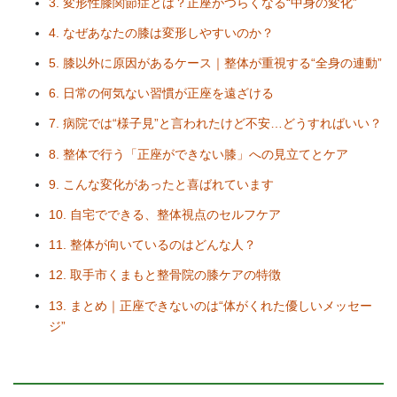
3. 変形性膝関節症とは？正座がつらくなる“中身の変化”
4. なぜあなたの膝は変形しやすいのか？
5. 膝以外に原因があるケース｜整体が重視する“全身の連動”
6. 日常の何気ない習慣が正座を遠ざける
7. 病院では“様子見”と言われたけど不安…どうすればいい？
8. 整体で行う「正座ができない膝」への見立てとケア
9. こんな変化があったと喜ばれています
10. 自宅でできる、整体視点のセルフケア
11. 整体が向いているのはどんな人？
12. 取手市くまもと整骨院の膝ケアの特徴
13. まとめ｜正座できないのは“体がくれた優しいメッセー
ジ”