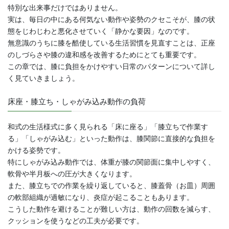
特別な出来事だけではありません。
実は、毎日の中にある何気ない動作や姿勢のクセこそが、膝の状
態をじわじわと悪化させていく「静かな要因」なのです。
無意識のうちに膝を酷使している生活習慣を見直すことは、正座
のしづらさや膝の違和感を改善するためにとても重要です。
この章では、膝に負担をかけやすい日常のパターンについて詳し
く見ていきましょう。
床座・膝立ち・しゃがみ込み動作の負荷
和式の生活様式に多く見られる「床に座る」「膝立ちで作業す
る」「しゃがみ込む」といった動作は、膝関節に直接的な負担を
かける姿勢です。
特にしゃがみ込み動作では、体重が膝の関節面に集中しやすく、
軟骨や半月板への圧が大きくなります。
また、膝立ちでの作業を繰り返していると、膝蓋骨（お皿）周囲
の軟部組織が過敏になり、炎症が起こることもあります。
こうした動作を避けることが難しい方は、動作の回数を減らす、
クッションを使うなどの工夫が必要です。