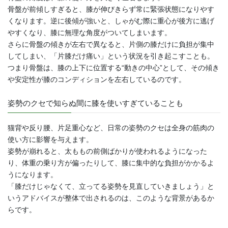
骨盤が前傾しすぎると、膝が伸びきらず常に緊張状態になりやす
くなります。逆に後傾が強いと、しゃがむ際に重心が後方に逃げ
やすくなり、膝に無理な角度がついてしまいます。
さらに骨盤の傾きが左右で異なると、片側の膝だけに負担が集中
してしまい、「片膝だけ痛い」という状況を引き起こすことも。
つまり骨盤は、膝の上下に位置する“動きの中心”として、その傾き
や安定性が膝のコンディションを左右しているのです。
姿勢のクセで知らぬ間に膝を使いすぎていることも
猫背や反り腰、片足重心など、日常の姿勢のクセは全身の筋肉の
使い方に影響を与えます。
姿勢が崩れると、太ももの前側ばかりが使われるようになった
り、体重の乗り方が偏ったりして、膝に集中的な負担がかかるよ
うになります。
「膝だけじゃなくて、立ってる姿勢を見直していきましょう」と
いうアドバイスが整体で出されるのは、このような背景があるか
らです。