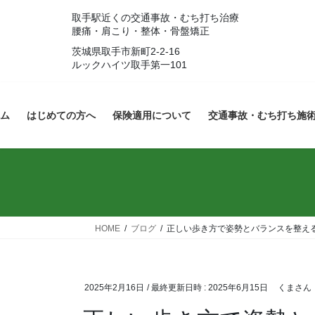
コ
ナ
取手駅近くの交通事故・むち打ち治療
ン
ビ
腰痛・肩こり・整体・骨盤矯正
テ
ゲ
茨城県取手市新町2-2-16
ン
ー
ルックハイツ取手第一101
ツ
シ
へ
ョ
ス
ン
ム
はじめての方へ
保険適用について
交通事故・むち打ち施
キ
に
ッ
移
プ
動
HOME
ブログ
正しい歩き方で姿勢とバランスを整え
2025年2月16日
/ 最終更新日時 :
2025年6月15日
くまさん