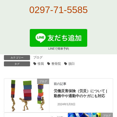
0297-71-5585
LINEで簡単予約
ブログ
カテゴリー
怪我
整骨院
脱臼
タグ
ブログ
前の記事
労働災害保険（労災）について |
勤務中や通勤中のケガにも対応
2024年5月8日
ブログ