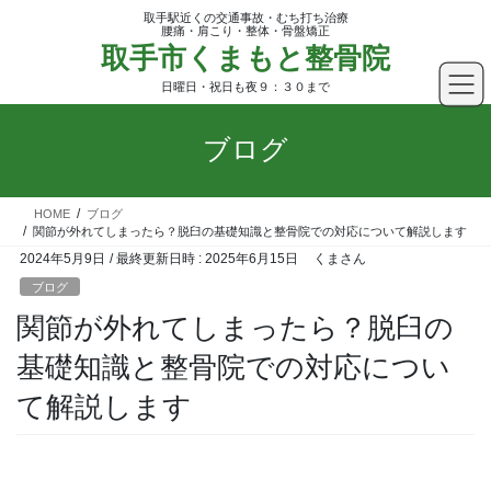
コ
ナ
取手駅近くの交通事故・むち打ち治療
ン
ビ
腰痛・肩こり・整体・骨盤矯正
取手市くまもと整骨院
テ
ゲ
ン
ー
日曜日・祝日も夜９：３０まで
ツ
シ
へ
ョ
ブログ
ス
ン
キ
に
ッ
移
HOME
ブログ
プ
動
関節が外れてしまったら？脱臼の基礎知識と整骨院での対応について解説します
2024年5月9日
/ 最終更新日時 :
2025年6月15日
くまさん
ブログ
関節が外れてしまったら？脱臼の
基礎知識と整骨院での対応につい
て解説します