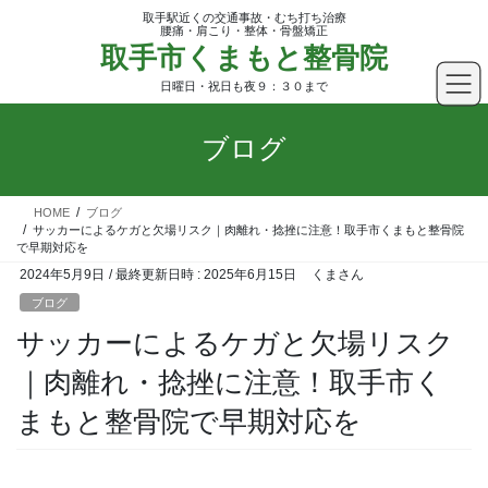
コ
ナ
取手駅近くの交通事故・むち打ち治療
ン
ビ
腰痛・肩こり・整体・骨盤矯正
取手市くまもと整骨院
テ
ゲ
ン
ー
日曜日・祝日も夜９：３０まで
ツ
シ
へ
ョ
ブログ
ス
ン
キ
に
ッ
移
HOME
ブログ
プ
動
サッカーによるケガと欠場リスク｜肉離れ・捻挫に注意！取手市くまもと整骨院
で早期対応を
2024年5月9日
/ 最終更新日時 :
2025年6月15日
くまさん
ブログ
サッカーによるケガと欠場リスク
｜肉離れ・捻挫に注意！取手市く
まもと整骨院で早期対応を