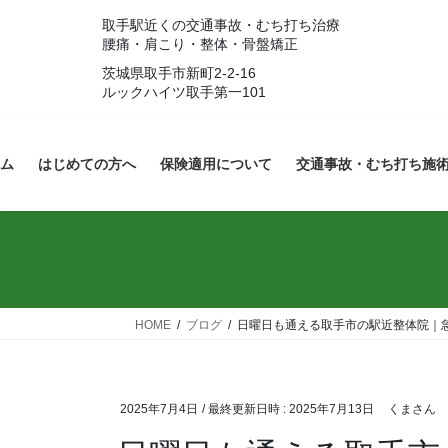
コ
ナ
取手駅近くの交通事故・むち打ち治療
ン
ビ
腰痛・肩こり・整体・骨盤矯正
テ
ゲ
茨城県取手市新町2-2-16
ン
ー
ルックハイツ取手第一101
ツ
シ
へ
ョ
ス
ン
ム
はじめての方へ
保険適用について
交通事故・むち打ち施
キ
に
ッ
移
プ
動
HOME
ブログ
日曜日も通える取手市の駅近整体院｜
2025年7月4日
/ 最終更新日時 :
2025年7月13日
くまさん