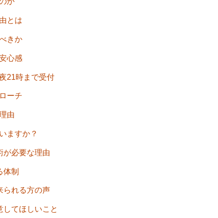
るのか
理由とは
くべきか
る安心感
夜21時まで受付
プローチ
い理由
ていますか？
施術が必要な理由
る体制
に来られる方の声
注意してほしいこと