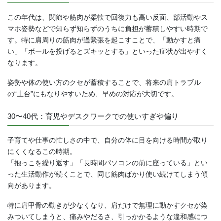
この年代は、関節や筋肉が柔軟で回復力も高い反面、部活動やス
マホ姿勢などで知らず知らずのうちに負担が蓄積しやすい時期で
す。特に肩周りの筋肉が過緊張を起こすことで、「動かすと痛
い」「ボールを投げるとズキッとする」といった症状が出やすく
なります。
姿勢や体の使い方のクセが蓄積することで、将来の肩トラブル
の“土台”にもなりやすいため、早めの対応が大切です。
30〜40代：育児やデスクワークでの使いすぎや偏り
子育てや仕事の忙しさの中で、自分の体に目を向ける時間が取り
にくくなるこの時期。
「抱っこを繰り返す」「長時間パソコンの前に座っている」とい
った生活動作が続くことで、同じ筋肉ばかり使い続けてしまう傾
向があります。
特に肩甲骨の動きが少なくなり、肩だけで無理に動かすクセが染
みついてしまうと、痛みやだるさ、引っかかるような違和感につ