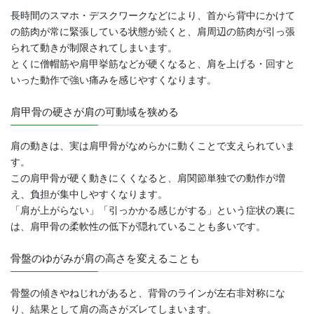
長時間のスマホ・デスクワークなどにより、首から背中にかけて
の筋肉が常に緊張している状態が続くと、肩周辺の筋肉が引っ張
られて動きが制限されてしまいます。
とくに僧帽筋や肩甲挙筋などが硬くなると、肩を上げる・回すと
いった動作で強い痛みを感じやすくなります。
肩甲骨の硬さが肩の可動域を狭める
肩の動きは、実は肩甲骨がなめらかに動くことで支えられていま
す。
この肩甲骨が硬く動きにくくなると、肩関節単独での動作が増
え、負担が集中しやすくなります。
「肩が上がらない」「引っかかる感じがする」という症状の裏に
は、肩甲骨の柔軟性の低下が隠れていることも多いです。
骨盤のゆがみが肩の高さを変えることも
骨盤の傾きやねじれがあると、背骨のラインが左右非対称にな
り、結果として肩の高さがズレてしまいます。