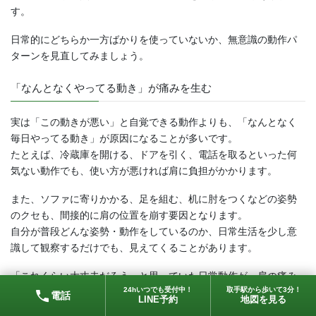
す。
日常的にどちらか一方ばかりを使っていないか、無意識の動作パ
ターンを見直してみましょう。
「なんとなくやってる動き」が痛みを生む
実は「この動きが悪い」と自覚できる動作よりも、「なんとなく
毎日やってる動き」が原因になることが多いです。
たとえば、冷蔵庫を開ける、ドアを引く、電話を取るといった何
気ない動作でも、使い方が悪ければ肩に負担がかかります。
また、ソファに寄りかかる、足を組む、机に肘をつくなどの姿勢
のクセも、間接的に肩の位置を崩す要因となります。
自分が普段どんな姿勢・動作をしているのか、日常生活を少し意
識して観察するだけでも、見えてくることがあります。
「これくらい大丈夫だろう」と思っていた日常動作が、肩の痛み
24hいつでも受付中！
取手駅から歩いて3分！
のきっかけになっていることもあるのです。
電話
LINE予約
地図を見る