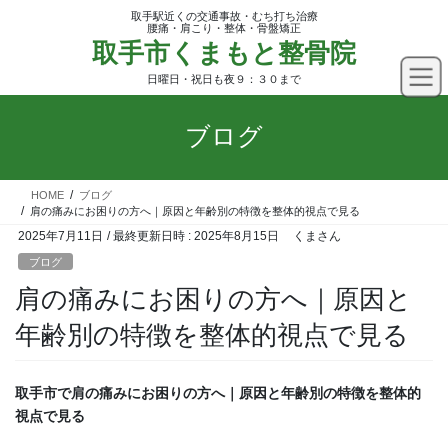
コ
ナ
取手駅近くの交通事故・むち打ち治療
ン
ビ
腰痛・肩こり・整体・骨盤矯正
取手市くまもと整骨院
テ
ゲ
ン
ー
日曜日・祝日も夜９：３０まで
ツ
シ
へ
ョ
ブログ
ス
ン
キ
に
ッ
移
HOME
ブログ
プ
動
肩の痛みにお困りの方へ｜原因と年齢別の特徴を整体的視点で見る
2025年7月11日
/ 最終更新日時 :
2025年8月15日
くまさん
ブログ
肩の痛みにお困りの方へ｜原因と
年齢別の特徴を整体的視点で見る
取手市で肩の痛みにお困りの方へ｜原因と年齢別の特徴を整体的
視点で見る