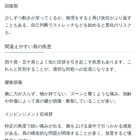
回復期
少しずつ動きが戻ってくるが、無理をすると再び炎症がぶり返す
こともある。自己判断でストレッチなどを始めると悪化のリスク
も。
間違えやすい肩の疾患
四十肩・五十肩とよく似た症状を引き起こす疾患もあります。こ
れらと区別することが、適切な対処への近道になります。
腱板損傷
腕に力が入らず、物が持てない、ズーンと響くような痛み。加齢
や外傷によって肩の腱が損傷・断裂していることが多い。
インピンジメント症候群
特定の角度で鋭い痛みが出る、腕を上げる途中で引っかかる感覚
がある。肩の構造的な問題が関係することが多く、放置すると慢