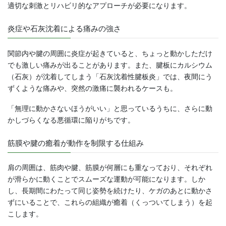
適切な刺激とリハビリ的なアプローチが必要になります。
炎症や石灰沈着による痛みの強さ
関節内や腱の周囲に炎症が起きていると、ちょっと動かしただけ
でも激しい痛みが出ることがあります。また、腱板にカルシウム
（石灰）が沈着してしまう「石灰沈着性腱板炎」では、夜間にう
ずくような痛みや、突然の激痛に襲われるケースも。
「無理に動かさないほうがいい」と思っているうちに、さらに動
かしづらくなる悪循環に陥りがちです。
筋膜や腱の癒着が動作を制限する仕組み
肩の周囲は、筋肉や腱、筋膜が何層にも重なっており、それぞれ
が滑らかに動くことでスムーズな運動が可能になります。しか
し、長期間にわたって同じ姿勢を続けたり、ケガのあとに動かさ
ずにいることで、これらの組織が癒着（くっついてしまう）を起
こします。