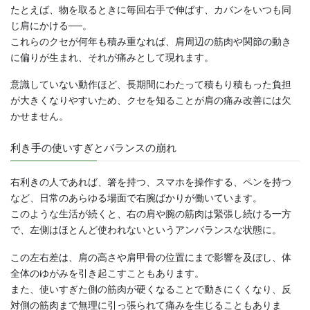
たとえば、物を取るときに毎回右手で伸ばす、カバンをいつも同
じ肩にかける──。
これらのクセが何年も積み重なれば、肩周辺の筋肉や関節の動き
に偏りが生まれ、それが痛みとして現れます。
意識していない動作ほど、長期間にわたって積もり積もった負担
が大きくなりやすいため、クセを知ることが肩の痛み改善には欠
かせません。
利き手の使いすぎとバランスの崩れ
右利きの人であれば、箸を持つ、スマホを操作する、ペンを持つ
など、日常のあらゆる場面で右腕ばかりが働いています。
このような生活が続くと、右の肩や腕の筋肉は緊張し続ける一方
で、左側はほとんど使われないというアンバランスな状態に。
この左右差は、肩の高さや肩甲骨の位置にまで影響を及ぼし、体
全体のゆがみを引き起こすこともあります。
また、使いすぎた側の筋肉が硬くなることで動きにくくなり、反
対側の筋肉まで無理に引っ張られて痛みを生じることもありま