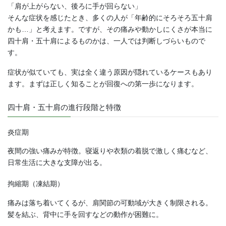
「肩が上がらない、後ろに手が回らない」
そんな症状を感じたとき、多くの人が「年齢的にそろそろ五十肩
かも…」と考えます。ですが、その痛みや動かしにくさが本当に
四十肩・五十肩によるものかは、一人では判断しづらいもので
す。
症状が似ていても、実は全く違う原因が隠れているケースもあり
ます。まずは正しく知ることが回復への第一歩になります。
四十肩・五十肩の進行段階と特徴
炎症期
夜間の強い痛みが特徴。寝返りや衣類の着脱で激しく痛むなど、
日常生活に大きな支障が出る。
拘縮期（凍結期）
痛みは落ち着いてくるが、肩関節の可動域が大きく制限される。
髪を結ぶ、背中に手を回すなどの動作が困難に。