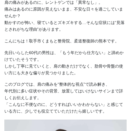
肩の痛みがあるのに、レントゲンでは「異常なし」。
痛みはあるのに原因が見えないまま、不安な日々を過ごしていま
せんか？
動かすのが怖い、寝ているとズキズキする…そんな症状には“見落
とされがちな理由”があります。
こんにちは！取手市くまもと整骨院、柔道整復師の熊本です。
先日いらした60代の男性は、「もう年だから仕方ない」と諦めか
けていたそうです。
しかし丁寧に見ていくと、肩の動きだけでなく、肋骨や骨盤の使
い方にも大きな偏りが見つかりました。
このブログでは、肩の痛みを“整体的な視点”で読み解き、
年代別に多い症状やその背景、放置してはいけないサインまで詳
しくお伝えします。
「こんなに不便なのに、どうすればいいかわからない」と感じて
いる方に、少しでも役立てていただけたら嬉しいです。