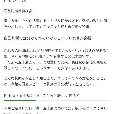
性化しやすい。
石灰沈着性腱板炎
腱にカルシウムが沈着することで炎症が起きる。突然の激しい痛
みや、じっとしていてもズキズキと痛む夜間痛が特徴。
自己判断では分かりづらいからこそプロの目が必要
これらの疾患はどれも“肩が痛くて動かない”という共通点があるた
め、見た目や症状の印象だけで判断するのは危険です。
「たぶん五十肩だろう」と放置した結果、実は腱板損傷で回復が
難しくなっていた…というケースも少なくありません。
どんな状態かを正しく知ること、そして今できる対応を知ること
が、今後の回復スピードと将来の肩の状態を左右します。
四十肩・五十肩についてもっと詳しく知ろう
今回ご紹介した四十肩・五十肩については、以下のブログでさら
に詳しくまとめています。