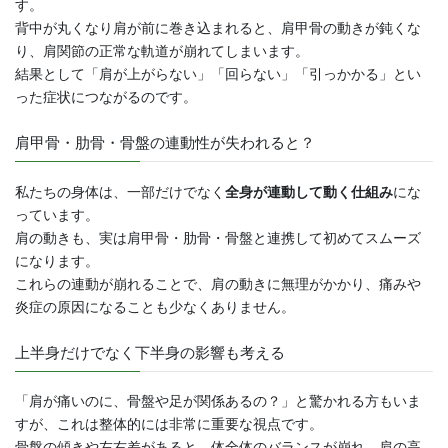
す。
背中が丸くなり肩が前に巻き込まれると、肩甲骨の動きが鈍くな
り、肩関節の正常な軌道が崩れてしまいます。
結果として「肩が上がらない」「回らない」「引っかかる」とい
った症状につながるのです。
肩甲骨・肋骨・骨盤の連動性が失われると？
私たちの身体は、一部だけでなく
全身が連動して動く仕組み
にな
っています。
肩の動きも、実は肩甲骨・肋骨・骨盤と連携して初めてスムーズ
になります。
これらの連動が崩れることで、肩の動きに無理がかかり、痛みや
炎症の原因になることも少なくありません。
上半身だけでなく下半身の影響も考える
「肩が痛いのに、骨盤や足が関係あるの？」と驚かれる方もいま
すが、これは整体的には非常に重要な視点です。
骨盤の傾きや左右差があると、体全体のバランスが崩れ、肩の高