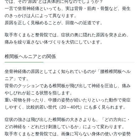
では、その“原因”とは具体的に何なのでしょうか？
一言で坐骨神経痛といっても、実は背骨・筋肉・骨盤など、発生
のきっかけは人によって異なります。
原因を正しく見極めることが、回復への近道です。
取手市くまもと整骨院では、症状の奥に隠れた原因を突き止め、
痛みを繰り返さない体づくりを大切にしています。
椎間板ヘルニアとの関係
坐骨神経痛の原因としてよく知られているのが「腰椎椎間板ヘル
ニア」です。
背骨のクッションである椎間板が飛び出して神経を圧迫し、痛み
やしびれが起こる状態を指します。
重い荷物を持ったり、中腰の姿勢が続いたりといった動作で発症
しやすく、比較的若い世代（20～40代）にも多く見られます。
症状の強さは飛び出した椎間板の大きさよりも、「どの方向に・
どの神経を・どれだけ刺激しているか」によって変わります。
取手市くまもと整骨院では、画像に写らない身体の使い方や姿勢