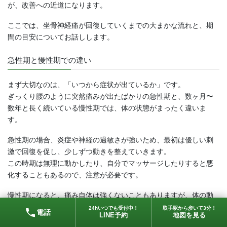
が、改善への近道になります。
ここでは、坐骨神経痛が回復していくまでの大まかな流れと、期
間の目安についてお話しします。
急性期と慢性期での違い
まず大切なのは、「いつから症状が出ているか」です。
ぎっくり腰のように突然痛みが出たばかりの急性期と、数ヶ月〜
数年と長く続いている慢性期では、体の状態がまったく違いま
す。
急性期の場合、炎症や神経の過敏さが強いため、最初は優しい刺
激で回復を促し、少しずつ動きを整えていきます。
この時期は無理に動かしたり、自分でマッサージしたりすると悪
化することもあるので、注意が必要です。
慢性期になると、痛み自体は強くないこともありますが、体の動
かし方や筋肉の使い方にクセがついてしまっていることが多く、
24hいつでも受付中！
取手駅から歩いて3分！
電話
LINE予約
地図を見る
回復には時間がかかる場合もあります。