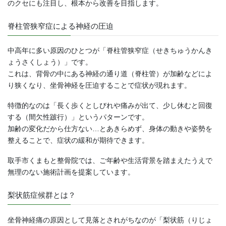
のクセにも注目し、根本から改善を目指します。
脊柱管狭窄症による神経の圧迫
中高年に多い原因のひとつが「脊柱管狭窄症（せきちゅうかんき
ょうさくしょう）」です。
これは、背骨の中にある神経の通り道（脊柱管）が加齢などによ
り狭くなり、坐骨神経を圧迫することで症状が現れます。
特徴的なのは「長く歩くとしびれや痛みが出て、少し休むと回復
する（間欠性跛行）」というパターンです。
加齢の変化だから仕方ない…とあきらめず、身体の動きや姿勢を
整えることで、症状の緩和が期待できます。
取手市くまもと整骨院では、ご年齢や生活背景を踏まえたうえで
無理のない施術計画を提案しています。
梨状筋症候群とは？
坐骨神経痛の原因として見落とされがちなのが「梨状筋（りじょ