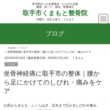
コ
ナ
取手駅近くの交通事故・むち打ち治療
ン
ビ
腰痛・肩こり・整体・骨盤矯正
取手市くまもと整骨院
テ
ゲ
ン
ー
日曜日・祝日も夜９：３０まで
ツ
シ
へ
ョ
ブログ
ス
ン
キ
に
ッ
移
HOME
ブログ
プ
動
坐骨神経痛に取手市の整体｜腰から足にかけてのしびれ・痛みをケア
2024年5月16日
/ 最終更新日時 :
2025年7月14日
くまさん
ブログ
坐骨神経痛に取手市の整体｜腰か
ら足にかけてのしびれ・痛みをケ
ア
お尻から太もも、ふくらはぎ、足先まで広がるしびれや痛み。