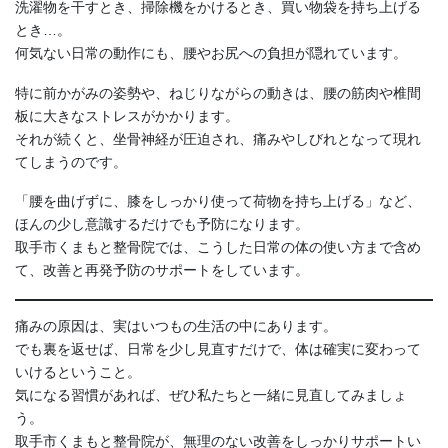
洗濯物を干すとき、掃除機をかけるとき、買い物袋を持ち上げる
とき…。
何気ない日常の動作にも、腰やお尻への負担が隠れています。
特に前かがみの姿勢や、ねじりながらの動きは、腰の筋肉や椎間
板に大きなストレスがかかります。
それが続くと、坐骨神経が圧迫され、痛みやしびれとなって現れ
てしまうのです。
「腰を曲げずに、膝をしっかり使って荷物を持ち上げる」など、
ほんの少し意識するだけでも予防になります。
取手市くまもと整骨院では、こうした日常の体の使い方まで含め
て、改善と再発予防のサポートをしています。
痛みの原因は、実はいつもの生活の中にあります。
でも裏を返せば、日常を少し見直すだけで、体は確実に変わって
いけるということ。
気になる習慣があれば、ぜひ私たちと一緒に見直してみましょ
う。
取手市くまもと整骨院が、無理のない改善をしっかりサポートい