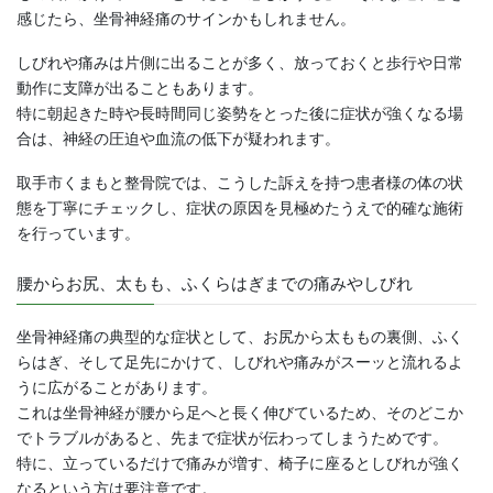
感じたら、坐骨神経痛のサインかもしれません。
しびれや痛みは片側に出ることが多く、放っておくと歩行や日常
動作に支障が出ることもあります。
特に朝起きた時や長時間同じ姿勢をとった後に症状が強くなる場
合は、神経の圧迫や血流の低下が疑われます。
取手市くまもと整骨院では、こうした訴えを持つ患者様の体の状
態を丁寧にチェックし、症状の原因を見極めたうえで的確な施術
を行っています。
腰からお尻、太もも、ふくらはぎまでの痛みやしびれ
坐骨神経痛の典型的な症状として、お尻から太ももの裏側、ふく
らはぎ、そして足先にかけて、しびれや痛みがスーッと流れるよ
うに広がることがあります。
これは坐骨神経が腰から足へと長く伸びているため、そのどこか
でトラブルがあると、先まで症状が伝わってしまうためです。
特に、立っているだけで痛みが増す、椅子に座るとしびれが強く
なるという方は要注意です。