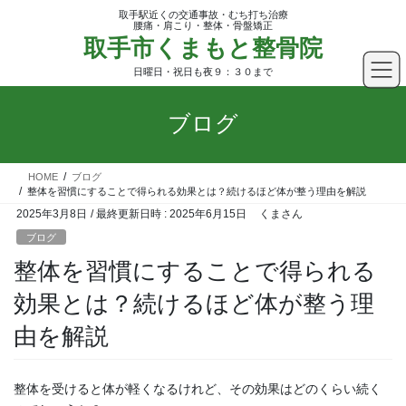
コ
ナ
取手駅近くの交通事故・むち打ち治療
ン
ビ
腰痛・肩こり・整体・骨盤矯正
取手市くまもと整骨院
テ
ゲ
ン
ー
日曜日・祝日も夜９：３０まで
ツ
シ
へ
ョ
ブログ
ス
ン
キ
に
ッ
移
HOME
ブログ
プ
動
整体を習慣にすることで得られる効果とは？続けるほど体が整う理由を解説
2025年3月8日
/ 最終更新日時 :
2025年6月15日
くまさん
ブログ
整体を習慣にすることで得られる
効果とは？続けるほど体が整う理
由を解説
整体を受けると体が軽くなるけれど、その効果はどのくらい続く