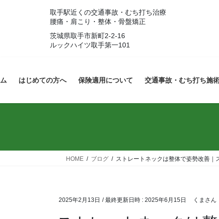
コ
ナ
取手駅近くの交通事故・むち打ち治療
ン
ビ
腰痛・肩こり・整体・骨盤矯正
テ
ゲ
茨城県取手市新町2-2-16
ン
ー
ルックハイツ取手第一101
ツ
シ
へ
ョ
ス
ン
ム
はじめての方へ
保険適用について
交通事故・むち打ち施
キ
に
ッ
移
プ
動
HOME
ブログ
ストレートネックは整体で姿勢改善｜
2025年2月13日
/ 最終更新日時 :
2025年6月15日
くまさん