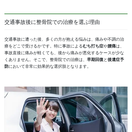
交通事故後に整骨院での治療を選ぶ理由
交通事故に遭った後、多くの方が抱える悩みは、痛みや不調の治
療をどこで受けるかです。特に事故による
むち打ち症
や
腰痛
は、
事故直後に痛みが軽くても、後から痛みが悪化するケースが少な
くありません。そこで、整骨院での治療は、
早期回復
と
後遺症予
防
において非常に効果的な選択肢となります。