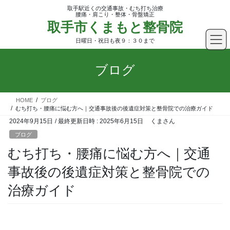
コ
ナ
取手駅近くの交通事故・むち打ち治療
ン
ビ
腰痛・肩こり・整体・骨盤矯正
取手市くまもと整骨院
テ
ゲ
ン
ー
日曜日・祝日も夜９：３０まで
ツ
シ
へ
ョ
ブログ
ス
ン
キ
に
ッ
移
HOME
ブログ
プ
動
むち打ち・腰痛に悩む方へ｜交通事故後の後遺症対策と整骨院での治療ガイド
2024年9月15日
/ 最終更新日時 :
2025年6月15日
くまさん
ブログ
むち打ち・腰痛に悩む方へ｜交通
事故後の後遺症対策と整骨院での
治療ガイド