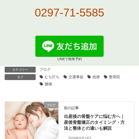
0297-71-5585
LINEで簡単予約
ブログ
カテゴリー
むち打ち
交通事故
捻挫
整骨院
タグ
腰痛
ブログ
前の記事
出産後の骨盤ケアに悩む方へ｜
産後骨盤矯正のタイミング・方
法と整体との違いも解説
2024年9月14日