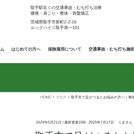
コ
ナ
取手駅近くの交通事故・むち打ち治療
ン
ビ
腰痛・肩こり・整体・骨盤矯正
テ
ゲ
茨城県取手市新町2-2-16
ン
ー
ルックハイツ取手第一101
ツ
シ
へ
ョ
ス
ン
ム
はじめての方へ
保険適用について
交通事故・むち打ち施
キ
に
ッ
移
プ
動
HOME
ブログ
取手市で足がつるとお悩みの方へ｜整
2024年5月21日
/ 最終更新日時 :
2025年7月17日
くまさん