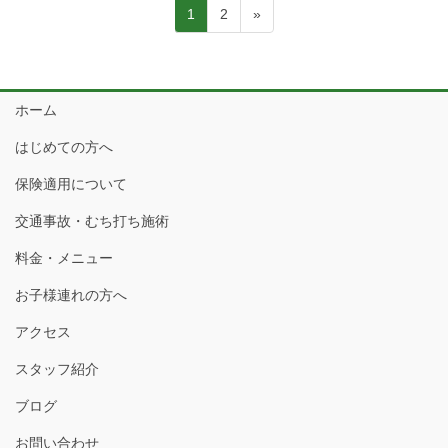
投
固
固
1
2
»
稿
定
定
の
ペ
ペ
ー
ー
ペ
ジ
ジ
ホーム
ー
ジ
はじめての方へ
送
保険適用について
り
交通事故・むち打ち施術
料金・メニュー
お子様連れの方へ
アクセス
スタッフ紹介
ブログ
お問い合わせ