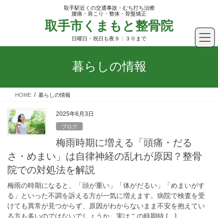
コ
ナ
取手駅近くの交通事故・むち打ち治療
ン
ビ
腰痛・肩こり・整体・骨盤矯正
取手市くまもと整骨院
テ
ゲ
ン
ー
日曜日・祝日も夜９：３０まで
ツ
シ
へ
ョ
暮らしの情報
ス
ン
キ
に
ッ
移
HOME
暮らしの情報
プ
動
2025年6月3日
ブログ
梅雨時期に増える「頭痛・だる
さ・めまい」は自律神経の乱れが原因？整骨
院での対処法を解説
梅雨の時期になると、「頭が重い」「体がだるい」「めまいがす
る」といった不調を訴える方が一気に増えます。病院で検査を受
けても異常が見つからず、原因がわからないまま不安を抱えてい
る方も多いのではないでしょうか。実はこの時期特 […]